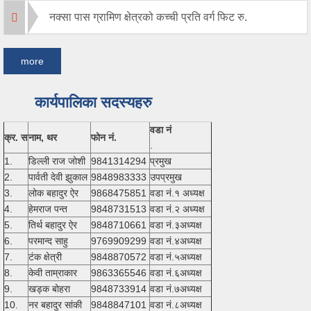
नक्सा पास ग्रामिण क्षेत्रको कच्ची प्रति वर्ग फिट रु.
more
कार्यपालिका सदस्यहरु
वडा नं
क्र. स
नाम, थर
फोन नं.
.
1.
डिल्ली राज जोशी
9841314294
प्रमुख
2.
पार्वती देवी झुकाल
9848983333
उपप्रमुख
3.
लोक बहादुर ऐर
9868475851
वडा नं.१ अध्यक्ष
4.
हेमराज पन्त
9848731513
वडा नं.२ अध्यक्ष
5.
तिर्थ बहादुर ऐर
9848710661
वडा नं.३अध्यक्ष
6.
परमान्द साहु
9769909299
वडा नं.४अध्यक्ष
7.
टंक क्षेत्री
9848870572
वडा नं.५अध्यक्ष
8.
केवी ताम्राकार
9863365546
वडा नं.६अध्यक्ष
9.
खड्क बोहरा
9848733914
वडा नं.७अध्यक्ष
10.
नर बहादुर सांकी
9848847101
वडा नं.८अध्यक्ष