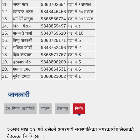
11.
जगत महर
9868702654
वडा नं.९अध्यक्ष
12.
खेमराज भट्ट
9848446456
वडा नं.१०अध्यक्ष
13.
धर्म सिँ धानुक
9868566724
वडा नं.११अध्यक्ष
14.
बिस्ना गैराल
9848859497
वडा नं.८
15.
मानमति धामी
9848769610
वडा नं.10
16.
बिष्णु अवस्थी
9868725171
वडा नं.5
17.
राधिका जोशी
9848752496
वडा नं.2
18.
दिपा कठायत
9868571767
वडा नं.3
19.
प्रकाश जैरु
9848806200
वडा नं.5
20.
गमदत्त टमटा
9848864531
वडा नं.6
21.
सुरेश टमटा
9860823002
वडा नं.1
जानकारी
ऐन, नियम, कार्यविधि
योजना
वोलपत्र
निर्णय
(active
tab)
२०७७ माघ २९ गते बसेको अमरगढी नगरपालिका नगरकार्यपालिकाको
बैठकका निर्णयहरु ।