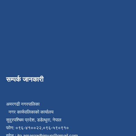
सम्पर्क जानकारी
अमरगढी नगरपालिका
नगर कार्यपालिकाको कार्यालय
सुदुरपश्चिम प्रदेश, डडेल्धुरा, नेपाल
फोन: ०९६-४१००२२,०९६-५९०९१०
इमेल :
ito.amargadhimun@gmail.com