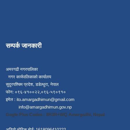
सम्पर्क जानकारी
अमरगढी नगरपालिका
नगर कार्यपालिकाको कार्यालय
सुदुरपश्चिम प्रदेश, डडेल्धुरा, नेपाल
फोन: ०९६-४१००२२,०९६-५९०९१०
इमेल :
ito.amargadhimun@gmail.com
info@amargadhimun.gov.np
Gogle Plus Codes : 8H3R+WQ Amargadhi, Nepal
अडियो नोटिस बोर्ड: 1618096410222