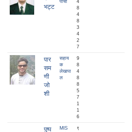
पाँचौ
4
भट्ट
8
4
8
3
4
2
7
सहाय
9
पार
क
8
सम
लेखापा
4
णी
ल
8
जो
8
5
शी
7
1
1
6
MIS
९
पुष्प