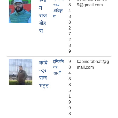
स्या
स्थ्य
8
9@gmail.com
म
अधिकृ
4
राज
त
8
बोह
8
2
रा
7
2
8
9
इन्जिनि
9
kabindrabhatt@g
कवि
यर
8
mail.com
न्द्र
सातौँ
4
राज
8
भट्ट
8
5
1
9
9
8