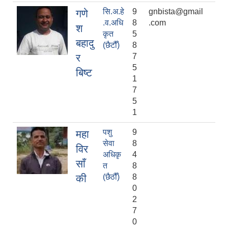
सि.अ.हे
9
gnbista@gmail
गणे
.व.अधि
8
.com
श
कृत
5
बहादु
(छैटौँ)
8
र
7
5
बिष्ट
1
7
5
1
पशु
9
महा
सेवा
8
विर
अधिकृ
4
साँ
त
8
की
(छैठौँ)
8
0
2
7
0