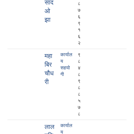
साद
८
ओ
७
६
झा
९
१
६
२
कार्याल
९
महा
य
८
बिर
सहयो
४
चौध
गी
८
री
९
८
८
५
७
८
कार्याल
लाल
य