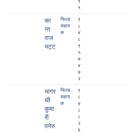
९
१
फिल्ड
९
का
सहाय
८
न्त
क
४
राज
८
भट्ट
९
५
७
४
७
२
फिल्ड
९
भागर
सहाय
८
थी
क
४
कुमा
८
री
८
२
पनेरु
६