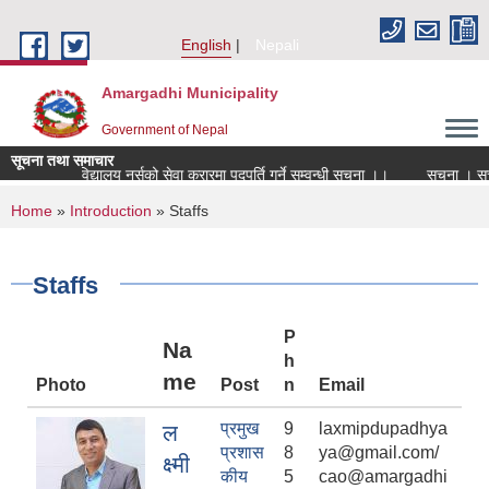
Skip to main content
English
Nepali
Amargadhi Municipality
Government of Nepal
सूचना तथा समाचार
विद्यालय नर्सको सेवा करारमा पदपूर्ति गर्ने सम्वन्धी सूचना ।।
सूचना । सूचना ।
You are here
Home
»
Introduction
» Staffs
Staffs
P
Na
h
me
Photo
Post
n
Email
प्रमुख
9
laxmipdupadhya
ल
प्रशास
8
ya@gmail.com/
क्ष्मी
कीय
5
cao@amargadhi