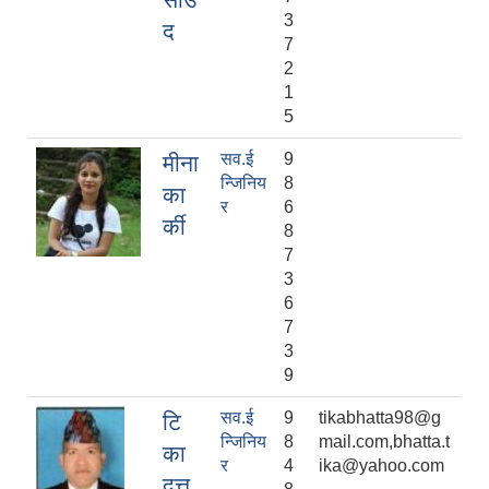
3
द
7
2
1
5
सव.ई
9
मीना
न्जिनिय
8
का
र
6
र्की
8
7
3
6
7
3
9
सव.ई
9
tikabhatta98@g
टि
न्जिनिय
8
mail.com,bhatta.t
का
र
4
ika@yahoo.com
दत्त