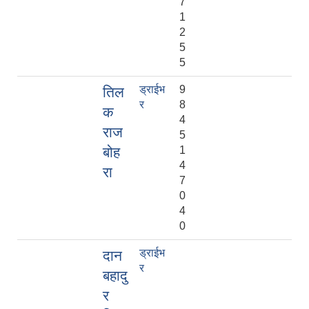
7
1
2
5
5
ड्राईभ
9
तिल
र
8
क
4
राज
5
बोह
1
4
रा
7
0
4
0
ड्राईभ
दान
र
बहादु
र