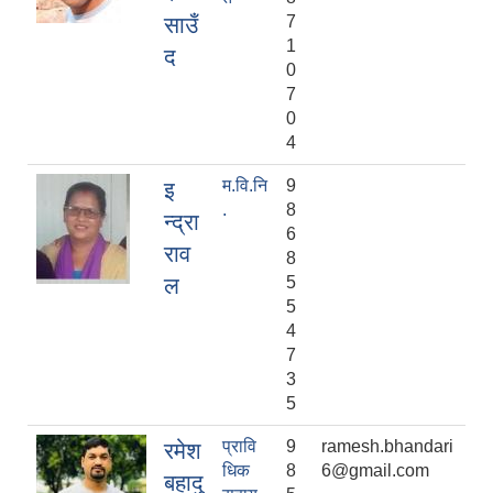
साउँ
7
1
द
0
7
0
4
म.वि.नि
9
इ
.
8
न्द्रा
6
राव
8
ल
5
5
4
7
3
5
प्रावि
9
ramesh.bhandari
रमेश
धिक
8
6@gmail.com
बहादु