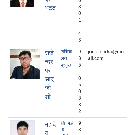
8
भट्ट
8
0
1
1
4
3
सचिबा
9
jocrajendra@gm
राजे
लय
8
ail.com
न्द्र
प्रमुख
5
प्र
1
साद
0
5
जाे
0
शी
8
8
2
सि.अ.हे
9
महादे
.व.
8
व