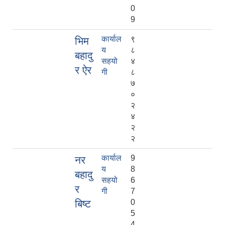
0
9
कार्याल
९
भिम
य
८
बहादु
सहयो
४
र ऐर
गी
८
७
०
२
४
२
२
कार्याल
9
नर
य
8
बहादु
सहयो
6
र
गी
7
बिष्ट
0
5
4