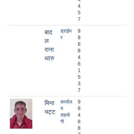
4
5
7
ड्राईभ
9
बाद
र
8
ल
6
राना
8
थारु
4
6
1
5
3
7
कार्याल
9
मिना
य
8
भट्ट
सहयो
4
गी
8
8