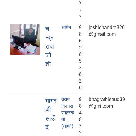
४
९
०
अमिन
9
joshichandra826
च
8
@gmail.com
न्द्र
6
राज
5
जो
8
5
शी
2
8
2
6
उद्यम
9
bhagrathisaud39
भागर
विकास
8
@gmil.com
थी
सहजक
4
साउँ
र्ता
8
द
(चौथो)
7
2