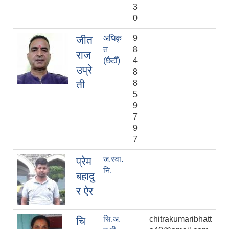
3
0
अधिकृ
9
जीत
त
8
राज
(छैटौँ)
4
उप्रे
8
ती
8
5
9
7
9
7
ज.स्वा.
प्रेम
नि.
बहादु
र ऐर
सि.अ.
chitrakumaribhatt
चि