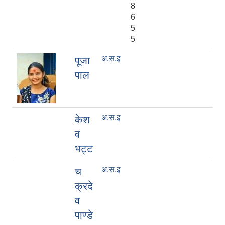
8
6
5
5
अ.स.इ
पूजा
पाल
अ.स.इ
केश
व
भट्ट
अ.स.इ
च
क्रदे
व
पाण्डे