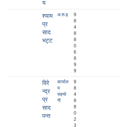
य
अ.स.इ
9
श्याम
8
प्र
4
साद
8
भट्ट
8
0
6
8
9
9
कार्याल
9
विरे
य
8
न्द्र
सहयो
4
प्र
गी
8
साद
8
0
पन्त
2
3