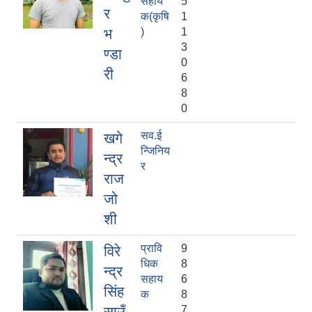
सहाय
5
र
क(कृषि
1
भ
)
1
3
ण्डा
0
री
6
8
0
सव.ई
खगे
न्जिनिय
न्द्र
र
राज
जो
शी
प्रावि
9
विरे
धिक
8
न्द्र
सहाय
6
सिंह
क
8
साउँ
7