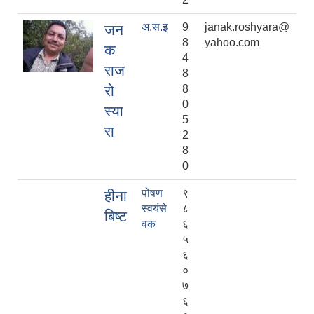
अ.स.इ
9
janak.roshyara@
जन
8
yahoo.com
क
4
राज
8
रो
8
0
स्या
5
रा
2
8
0
पोषण
९
हीना
स्वयंसे
८
बिष्ट
वक
६
५
६
०
७
६