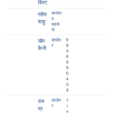
बिस्ट
कार्याल
महेश
य
शाहु
सहयो
गी
ड्राईभ
9
खेम
र
8
कैनी
4
8
9
9
0
4
0
9
ड्राईभ
९
राम
र
८
प्र
४