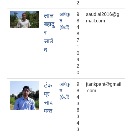
2
अधिकृ
9
saudlal2016@g
लाल
त
8
mail.com
बहादु
(छैटौँ)
4
र
8
साउँ
7
1
द
0
9
2
0
अधिकृ
9
jtankpant@gmail
टंक
त
8
.com
प्र
(छैटौँ)
4
साद
3
पन्त
6
3
4
3