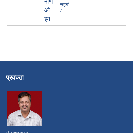
मणि
सहयो
ओ
गी
झा
प्रवक्ता
खेम राज भट्ट