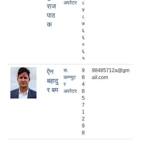
अपरेटर
८
राज
४
पाठ
८
क
७
६
६
०
६
५
स.
9
98485712a@gm
ऐन
कम्प्युट
8
ail.com
बहादु
र
4
र बम
अपरेटर
8
5
7
1
2
9
8