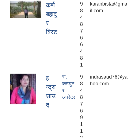
9
karanbista@gma
कर्ण
8
il.com
बहादु
4
र
8
बिस्ट
7
6
6
4
8
1
स.
9
indrasaud76@ya
इ
कम्प्युट
8
hoo.com
न्द्रा
र
4
साउ
अपरेटर
8
द
7
6
9
1
1
2