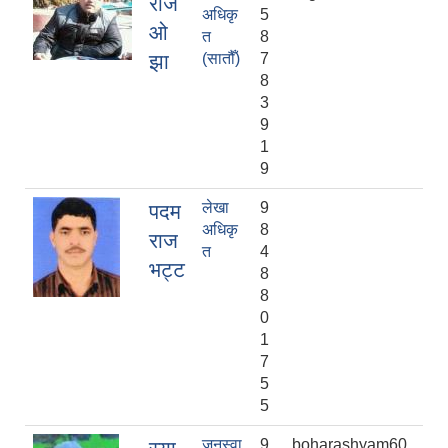
राज
अधिकृ
5
ओ
त
8
झा
(सातौँ)
7
8
3
9
1
9
लेखा
9
पदम
अधिकृ
8
राज
त
4
भट्ट
8
8
0
1
7
5
5
जनस्वा
9
boharashyam60