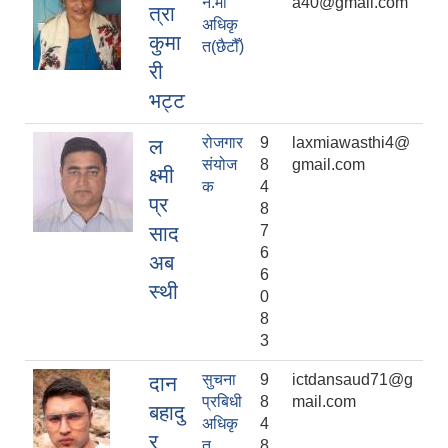
न.मी
a40@gmail.com
त्रा
अधिकृ
कुमा
त(छैटौँ)
री
भट्ट
रोजगार
9
laxmiawasthi4@
ल
संयोज
8
gmail.com
क्ष्मी
क
4
प्र
8
साद
7
6
अब
6
स्थी
0
8
3
सुचना
9
ictdansaud71@g
दान
प्रबिधी
8
mail.com
बहादु
अधिकृ
4
र
त
8