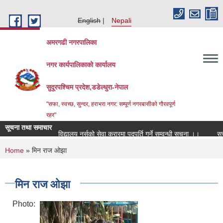
Skip to main content
English
Nepali
अमरगढी नगरपालिका
नगर कार्यपालिकाको कार्यालय
सुदूरपश्चिम प्रदेश,डडेल्धुरा-नेपाल
"सफा, स्वच्छ, सुन्दर, हराभरा नगर: सम्पूर्ण नगरबासीको गौरवपूर्ण
रहर"
सूचना तथा समाचार
विद्यालय नर्सको सेवा करारमा पदपूर्ति गर्ने सम्वन्धी सूचना ।।
सूच
You are here
Home
» मिन राज ओझा
मिन राज ओझा
Photo: