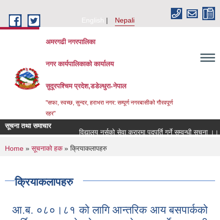
Skip to main content
English
Nepali
अमरगढी नगरपालिका
नगर कार्यपालिकाको कार्यालय
सुदूरपश्चिम प्रदेश,डडेल्धुरा-नेपाल
"सफा, स्वच्छ, सुन्दर, हराभरा नगर: सम्पूर्ण नगरबासीको गौरवपूर्ण
रहर"
सूचना तथा समाचार
विद्यालय नर्सको सेवा करारमा पदपूर्ति गर्ने सम्वन्धी सूचना ।।
You are here
Home
»
सूचनाको हक
» क्रियाकलापहरु
क्रियाकलापहरु
आ.ब. ०८०।८१ को लागि आन्तरिक आय बसपार्कको