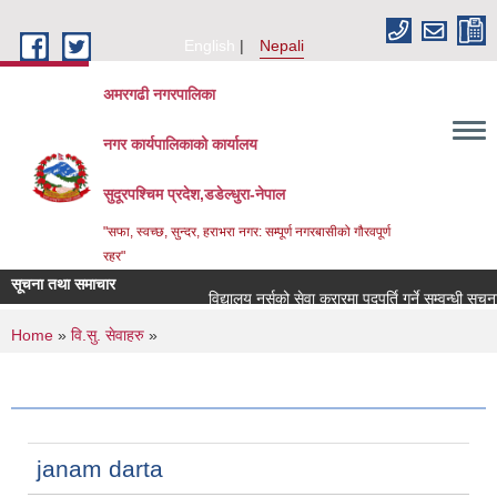
Skip to main content
English
Nepali
अमरगढी नगरपालिका
नगर कार्यपालिकाको कार्यालय
सुदूरपश्चिम प्रदेश,डडेल्धुरा-नेपाल
"सफा, स्वच्छ, सुन्दर, हराभरा नगर: सम्पूर्ण नगरबासीको गौरवपूर्ण
रहर"
सूचना तथा समाचार
विद्यालय नर्सको सेवा करारमा पदपूर्ति गर्ने सम्वन्धी सूचना
You are here
Home
»
वि.सु. सेवाहरु
»
janam darta