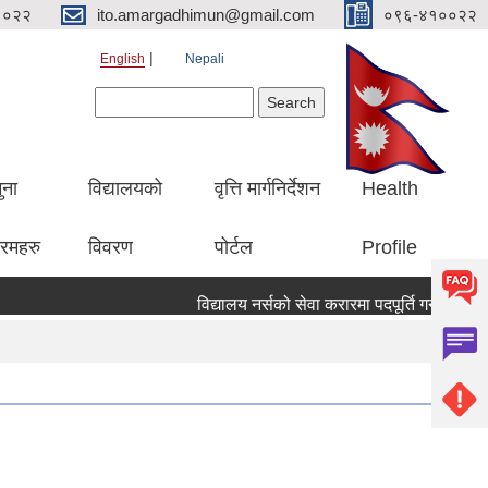
१०२२
ito.amargadhimun@gmail.com
०९६-४१००२२
English
Nepali
Search form
Search
ुना
विद्यालयको
वृत्ति मार्गनिर्देशन
Health
रमहरु
विवरण
पोर्टल
Profile
विद्यालय नर्सको सेवा करारमा पदपूर्ति गर्ने सम्वन्धी