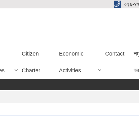
०९६-४
Citizen
Economic
Contact
नम
es
Charter
Activities
फा