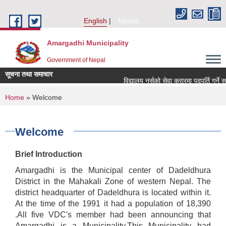
Skip to main content
English
Nepali
Amargadhi Municipality
Government of Nepal
सूचना तथा समाचार
विद्यालय नर्सको सेवा करारमा पदपूर्ति गर्ने सम्
You are here
Home
» Welcome
Welcome
Brief Introduction
Amargadhi is the Municipal center of Dadeldhura
District in the Mahakali Zone of western Nepal. The
district headquarter of Dadeldhura is located within it.
At the time of the 1991 it had a population of 18,390
.All five VDC's member had been announcing that
Amargadhi is a Municipality.This Municipality had