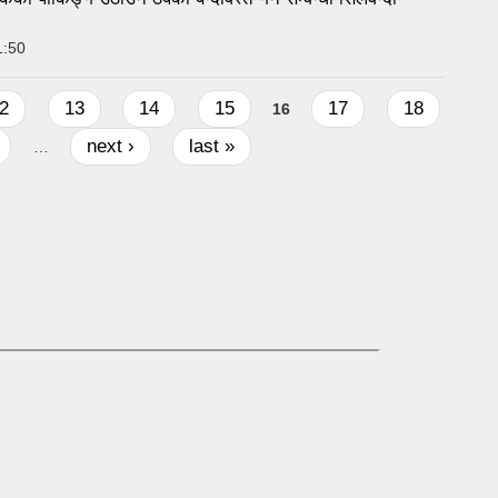
1:50
2
13
14
15
17
18
16
next ›
last »
…