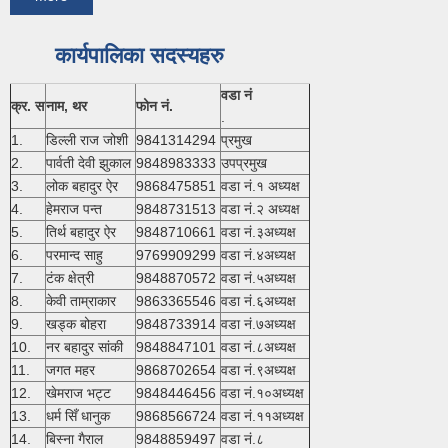
कार्यपालिका सदस्यहरु
वडा नं
क्र. स
नाम, थर
फोन नं.
.
1.
डिल्ली राज जोशी
9841314294
प्रमुख
2.
पार्वती देवी झुकाल
9848983333
उपप्रमुख
3.
लोक बहादुर ऐर
9868475851
वडा नं.१ अध्यक्ष
4.
हेमराज पन्त
9848731513
वडा नं.२ अध्यक्ष
5.
तिर्थ बहादुर ऐर
9848710661
वडा नं.३अध्यक्ष
6.
परमान्द साहु
9769909299
वडा नं.४अध्यक्ष
7.
टंक क्षेत्री
9848870572
वडा नं.५अध्यक्ष
8.
केवी ताम्राकार
9863365546
वडा नं.६अध्यक्ष
9.
खड्क बोहरा
9848733914
वडा नं.७अध्यक्ष
10.
नर बहादुर सांकी
9848847101
वडा नं.८अध्यक्ष
11.
जगत महर
9868702654
वडा नं.९अध्यक्ष
12.
खेमराज भट्ट
9848446456
वडा नं.१०अध्यक्ष
13.
धर्म सिँ धानुक
9868566724
वडा नं.११अध्यक्ष
14.
बिस्ना गैराल
9848859497
वडा नं.८