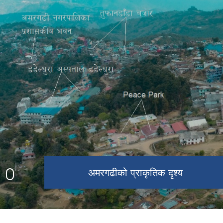
घटाल थान प्राकृतिक दृश्य
उग्रतारा मन्दिर
अमरगढी नगरपालिकाको प्रशासनिक भवन
अमरगढीको प्राकृतिक दृश्य