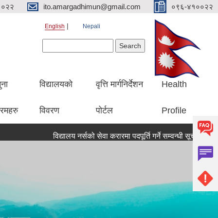
१०२२
ito.amargadhimun@gmail.com
०९६-४१००२२
English
Nepali
Search form
Search
ुना
विद्यालयको
वृत्ति मार्गनिर्देशन
Health
रमहरु
विवरण
पोर्टल
Profile
विद्यालय नर्सको सेवा करारमा पदपूर्ति गर्ने सम्वन्धी सूचना ।।
सूचन