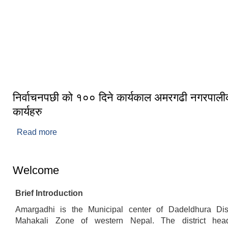
राष्ट्रिय विभूति बडाकाजी अमरसिँह थापाको
स्मारक स्थल
निर्वाचनपछी को १०० दिने कार्यकाल अमरगढी नगरपालीक
कार्यहरु
Read more
about निर्वाचनपछी को १०० दिने कार्यकाल अमरगढी नग
कार्यहरु
Welcome
Brief Introduction
Amargadhi is the Municipal center of Dadeldhura Dist
Mahakali Zone of western Nepal. The district head