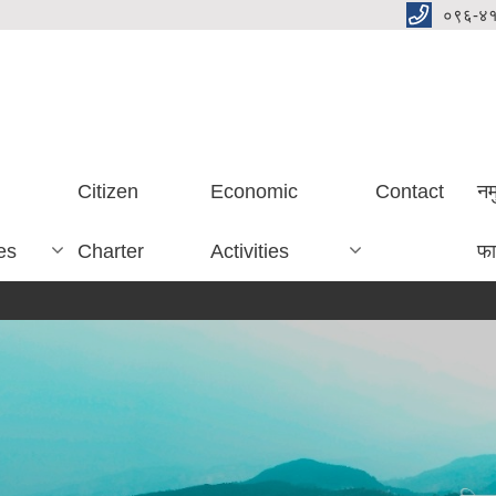
०९६-४
Citizen
Economic
Contact
नम
es
Charter
Activities
फा