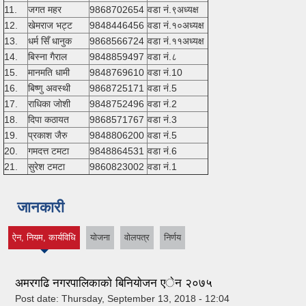
11.
जगत महर
9868702654
वडा नं.९अध्यक्ष
12.
खेमराज भट्ट
9848446456
वडा नं.१०अध्यक्ष
13.
धर्म सिँ धानुक
9868566724
वडा नं.११अध्यक्ष
14.
बिस्ना गैराल
9848859497
वडा नं.८
15.
मानमति धामी
9848769610
वडा नं.10
16.
बिष्णु अवस्थी
9868725171
वडा नं.5
17.
राधिका जोशी
9848752496
वडा नं.2
18.
दिपा कठायत
9868571767
वडा नं.3
19.
प्रकाश जैरु
9848806200
वडा नं.5
20.
गमदत्त टमटा
9848864531
वडा नं.6
21.
सुरेश टमटा
9860823002
वडा नं.1
जानकारी
ऐन, नियम, कार्यविधि
योजना
वोलपत्र
निर्णय
(active tab)
अमरगढि नगरपालिकाकाे बिनियाेजन एेन २०७५
Post date:
Thursday, September 13, 2018 - 12:04