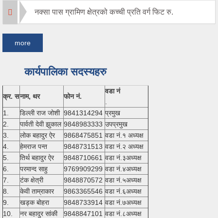
नक्सा पास ग्रामिण क्षेत्रको कच्ची प्रति वर्ग फिट रु.
more
कार्यपालिका सदस्यहरु
वडा नं
क्र. स
नाम, थर
फोन नं.
.
1.
डिल्ली राज जोशी
9841314294
प्रमुख
2.
पार्वती देवी झुकाल
9848983333
उपप्रमुख
3.
लोक बहादुर ऐर
9868475851
वडा नं.१ अध्यक्ष
4.
हेमराज पन्त
9848731513
वडा नं.२ अध्यक्ष
5.
तिर्थ बहादुर ऐर
9848710661
वडा नं.३अध्यक्ष
6.
परमान्द साहु
9769909299
वडा नं.४अध्यक्ष
7.
टंक क्षेत्री
9848870572
वडा नं.५अध्यक्ष
8.
केवी ताम्राकार
9863365546
वडा नं.६अध्यक्ष
9.
खड्क बोहरा
9848733914
वडा नं.७अध्यक्ष
10.
नर बहादुर सांकी
9848847101
वडा नं.८अध्यक्ष