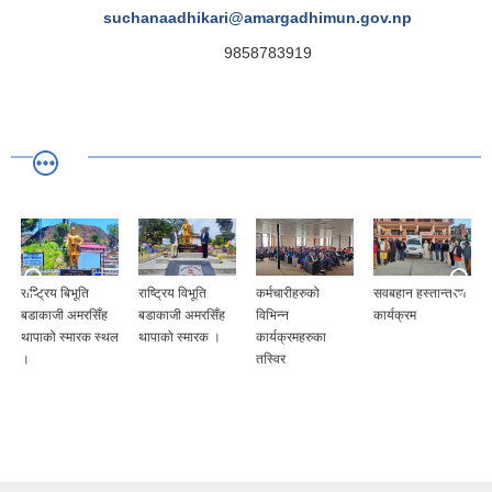
suchanaadhikari@amargadhimun.gov.np
9858783919
राष्ट्रिय बिभूति
राष्ट्रिय विभूति
कर्मचारीहरुको
सवबहान हस्तान्तरण
न
बडाकाजी अमरसिँह
बडाकाजी अमरसिँह
विभिन्न
कार्यक्रम
स
थापाको स्मारक स्थल
थापाको स्मारक ।
कार्यक्रमहरुका
।
तस्विर