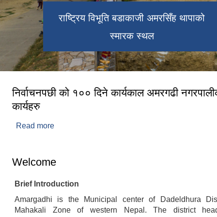
राष्ट्रिय विभूति बडाकाजी अमरसिँह थापाको
स्मारक स्थल
निर्वाचनपछी को १०० दिने कार्यकाल अमरगढी नगरपालीक
कार्यहरु
Read more
about निर्वाचनपछी को १०० दिने कार्यकाल अमरगढी नग
कार्यहरु
Welcome
Brief Introduction
Amargadhi is the Municipal center of Dadeldhura Dist
Mahakali Zone of western Nepal. The district head