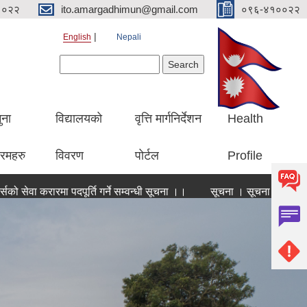
१०२२
ito.amargadhimun@gmail.com
०९६-४१००२२
English
Nepali
Search form
Search
ुना
विद्यालयको
वृत्ति मार्गनिर्देशन
Health
रमहरु
विवरण
पोर्टल
Profile
रारमा पदपूर्ति गर्ने सम्वन्धी सूचना ।।
सूचना । सूचना ।। सूचना ।।।