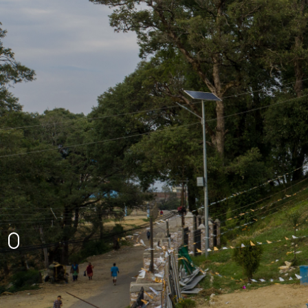
घटाल थान प्राकृतिक दृश्य
उग्रतारा मन्दिर
अमरगढी नगरपालिकाको प्रशासनिक भवन
अमरगढीको प्राकृतिक दृश्य