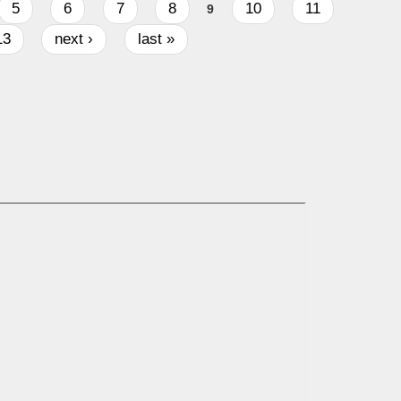
5
6
7
8
10
11
9
13
next ›
last »