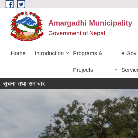
Skip to main content
Amargadhi Municipality
Government of Nepal
Home
Introduction
Programs &
e-Gov
Projects
Servic
सूचना तथा समाचार