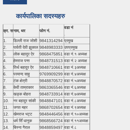
कार्यपालिका सदस्यहरु
वडा नं
क्र. स
नाम, थर
फोन नं.
.
1.
डिल्ली राज जोशी
9841314294
प्रमुख
2.
पार्वती देवी झुकाल
9848983333
उपप्रमुख
3.
लोक बहादुर ऐर
9868475851
वडा नं.१ अध्यक्ष
4.
हेमराज पन्त
9848731513
वडा नं.२ अध्यक्ष
5.
तिर्थ बहादुर ऐर
9848710661
वडा नं.३अध्यक्ष
6.
परमान्द साहु
9769909299
वडा नं.४अध्यक्ष
7.
टंक क्षेत्री
9848870572
वडा नं.५अध्यक्ष
8.
केवी ताम्राकार
9863365546
वडा नं.६अध्यक्ष
9.
खड्क बोहरा
9848733914
वडा नं.७अध्यक्ष
10.
नर बहादुर सांकी
9848847101
वडा नं.८अध्यक्ष
11.
जगत महर
9868702654
वडा नं.९अध्यक्ष
12.
खेमराज भट्ट
9848446456
वडा नं.१०अध्यक्ष
13.
धर्म सिँ धानुक
9868566724
वडा नं.११अध्यक्ष
14.
बिस्ना गैराल
9848859497
वडा नं.८