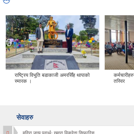
राष्ट्रिय विभूति बडाकाजी अमरसिँह थापाको
कर्मचारीहर
स्मारक ।
तस्विर
सेवाहरु
मदिरा जन्य पदार्थः खुद्रा विक्रेता सिफारिस