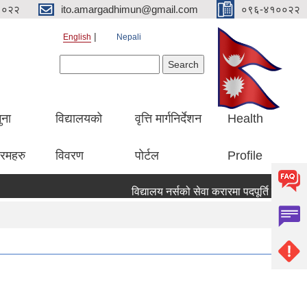
१०२२
ito.amargadhimun@gmail.com
०९६-४१००२२
English
Nepali
Search form
Search
ुना
विद्यालयको
वृत्ति मार्गनिर्देशन
Health
रमहरु
विवरण
पोर्टल
Profile
विद्यालय नर्सको सेवा करारमा पदपूर्ति गर्ने सम्वन