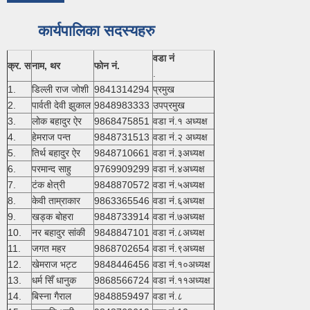
कार्यपालिका सदस्यहरु
वडा नं
क्र. स
नाम, थर
फोन नं.
.
1.
डिल्ली राज जोशी
9841314294
प्रमुख
2.
पार्वती देवी झुकाल
9848983333
उपप्रमुख
3.
लोक बहादुर ऐर
9868475851
वडा नं.१ अध्यक्ष
4.
हेमराज पन्त
9848731513
वडा नं.२ अध्यक्ष
5.
तिर्थ बहादुर ऐर
9848710661
वडा नं.३अध्यक्ष
6.
परमान्द साहु
9769909299
वडा नं.४अध्यक्ष
7.
टंक क्षेत्री
9848870572
वडा नं.५अध्यक्ष
8.
केवी ताम्राकार
9863365546
वडा नं.६अध्यक्ष
9.
खड्क बोहरा
9848733914
वडा नं.७अध्यक्ष
10.
नर बहादुर सांकी
9848847101
वडा नं.८अध्यक्ष
11.
जगत महर
9868702654
वडा नं.९अध्यक्ष
12.
खेमराज भट्ट
9848446456
वडा नं.१०अध्यक्ष
13.
धर्म सिँ धानुक
9868566724
वडा नं.११अध्यक्ष
14.
बिस्ना गैराल
9848859497
वडा नं.८