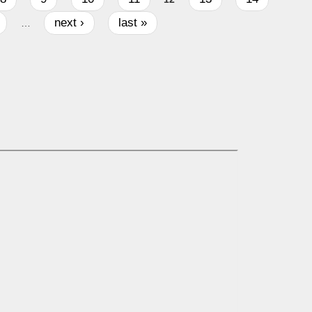
next ›
last »
…