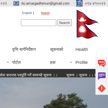
१०२२
ito.amargadhimun@gmail.com
०९६-४१००२२
English
Nepali
Search form
Search
वृत्ति मार्गनिर्देशन
सूचनाको
Health
पोर्टल
हक
Profile
ा पदपूर्ति गर्ने सम्वन्धी सूचना ।।
सूचना । सूचना ।। सूचना ।।।