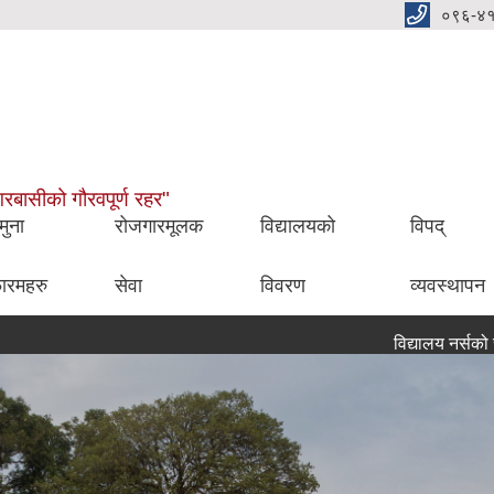
०९६-४
नगरबासीको गौरवपूर्ण रहर"
मुना
रोजगारमूलक
विद्यालयको
विपद्
ारमहरु
सेवा
विवरण
व्यवस्थापन
विद्यालय नर्सको सेवा करारम