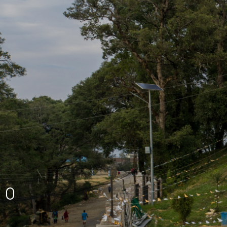
घटाल थान प्राकृतिक दृश्य
उग्रतारा मन्दिर
अमरगढी नगरपालिकाको प्रशासनिक भवन
अमरगढीको प्राकृतिक दृश्य