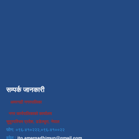
सम्पर्क जानकारी
अमरगढी नगरपालिका
नगर कार्यपालिकाको कार्यालय
सुदुरपश्चिम प्रदेश, डडेल्धुरा, नेपाल
फोन: ०९६-४१०२२२,०९६-४१००२२
इमेल :
ito.amargadhimun@gmail.com