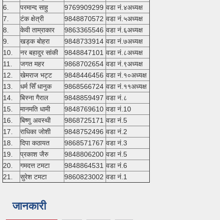
6.
परमान्द साहु
9769909299
वडा नं.४अध्यक्ष
7.
टंक क्षेत्री
9848870572
वडा नं.५अध्यक्ष
8.
केवी ताम्राकार
9863365546
वडा नं.६अध्यक्ष
9.
खड्क बोहरा
9848733914
वडा नं.७अध्यक्ष
10.
नर बहादुर सांकी
9848847101
वडा नं.८अध्यक्ष
11.
जगत महर
9868702654
वडा नं.९अध्यक्ष
12.
खेमराज भट्ट
9848446456
वडा नं.१०अध्यक्ष
13.
धर्म सिँ धानुक
9868566724
वडा नं.११अध्यक्ष
14.
बिस्ना गैराल
9848859497
वडा नं.८
15.
मानमति धामी
9848769610
वडा नं.10
16.
बिष्णु अवस्थी
9868725171
वडा नं.5
17.
राधिका जोशी
9848752496
वडा नं.2
18.
दिपा कठायत
9868571767
वडा नं.3
19.
प्रकाश जैरु
9848806200
वडा नं.5
20.
गमदत्त टमटा
9848864531
वडा नं.6
21.
सुरेश टमटा
9860823002
वडा नं.1
जानकारी