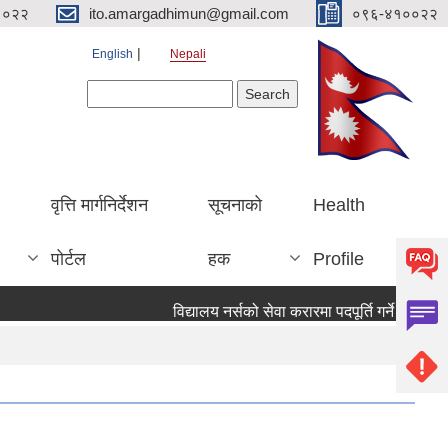
१०२२
ito.amargadhimun@gmail.com
०९६-४१००२२
English
Nepali
Search form
Search
वृत्ति मार्गनिर्देशन
सूचनाको
Health
पोर्टल
हक
Profile
विद्यालय नर्सको सेवा करारमा पदपूर्ति गर्ने सम्वन्धी 