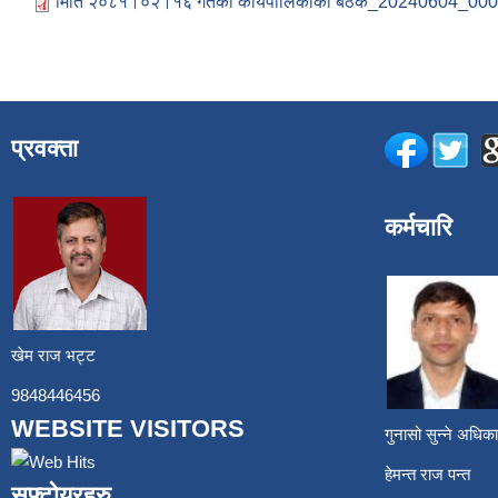
मिति २०८१।०२।१६ गतेको कार्यपालिकाको बैठक_20240604_000
प्रवक्ता
कर्मचारि
खेम राज भट्ट
9848446456
WEBSITE VISITORS
गुनासो सुन्ने अध
हेमन्त राज प
सफ्टोयरहरु