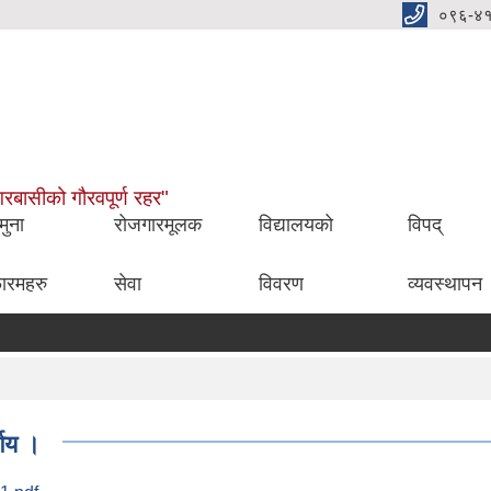
०९६-४
नगरबासीको गौरवपूर्ण रहर"
मुना
रोजगारमूलक
विद्यालयको
विपद्
ारमहरु
सेवा
विवरण
व्यवस्थापन
णय ।