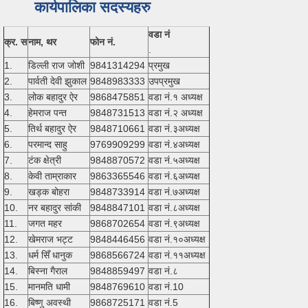
कार्यपालिका सदस्यहरु
वडा नं
क्र. स
नाम, थर
फोन नं.
.
1.
डिल्ली राज जोशी
9841314294
प्रमुख
2.
पार्वती देवी झुकाल
9848983333
उपप्रमुख
3.
लोक बहादुर ऐर
9868475851
वडा नं.१ अध्यक्ष
4.
हेमराज पन्त
9848731513
वडा नं.२ अध्यक्ष
5.
तिर्थ बहादुर ऐर
9848710661
वडा नं.३अध्यक्ष
6.
परमान्द साहु
9769909299
वडा नं.४अध्यक्ष
7.
टंक क्षेत्री
9848870572
वडा नं.५अध्यक्ष
8.
केवी ताम्राकार
9863365546
वडा नं.६अध्यक्ष
9.
खड्क बोहरा
9848733914
वडा नं.७अध्यक्ष
10.
नर बहादुर सांकी
9848847101
वडा नं.८अध्यक्ष
11.
जगत महर
9868702654
वडा नं.९अध्यक्ष
12.
खेमराज भट्ट
9848446456
वडा नं.१०अध्यक्ष
13.
धर्म सिँ धानुक
9868566724
वडा नं.११अध्यक्ष
14.
बिस्ना गैराल
9848859497
वडा नं.८
15.
मानमति धामी
9848769610
वडा नं.10
16.
बिष्णु अवस्थी
9868725171
वडा नं.5