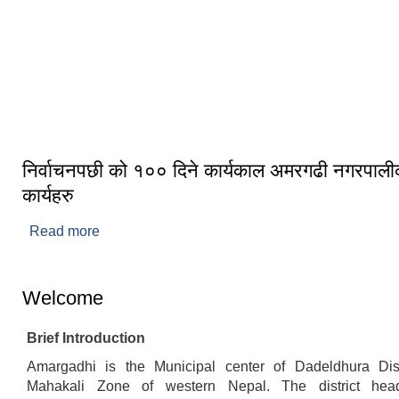
राष्ट्रिय विभूति बडाकाजी अमरसिँह थापाको
स्मारक स्थल
निर्वाचनपछी को १०० दिने कार्यकाल अमरगढी नगरपालीक
कार्यहरु
Read more
about निर्वाचनपछी को १०० दिने कार्यकाल अमरगढी नग
कार्यहरु
Welcome
Brief Introduction
Amargadhi is the Municipal center of Dadeldhura Dist
Mahakali Zone of western Nepal. The district head