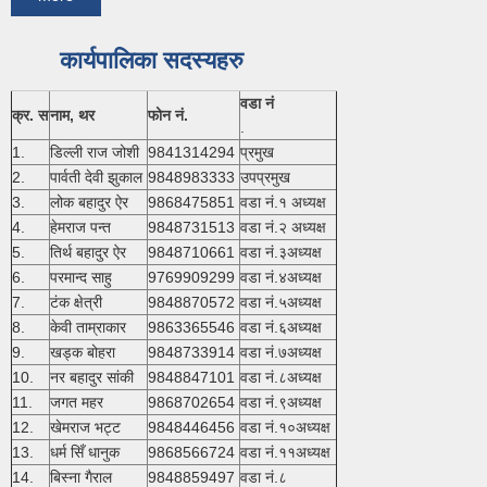
कार्यपालिका सदस्यहरु
वडा नं
क्र. स
नाम, थर
फोन नं.
.
1.
डिल्ली राज जोशी
9841314294
प्रमुख
2.
पार्वती देवी झुकाल
9848983333
उपप्रमुख
3.
लोक बहादुर ऐर
9868475851
वडा नं.१ अध्यक्ष
4.
हेमराज पन्त
9848731513
वडा नं.२ अध्यक्ष
5.
तिर्थ बहादुर ऐर
9848710661
वडा नं.३अध्यक्ष
6.
परमान्द साहु
9769909299
वडा नं.४अध्यक्ष
7.
टंक क्षेत्री
9848870572
वडा नं.५अध्यक्ष
8.
केवी ताम्राकार
9863365546
वडा नं.६अध्यक्ष
9.
खड्क बोहरा
9848733914
वडा नं.७अध्यक्ष
10.
नर बहादुर सांकी
9848847101
वडा नं.८अध्यक्ष
11.
जगत महर
9868702654
वडा नं.९अध्यक्ष
12.
खेमराज भट्ट
9848446456
वडा नं.१०अध्यक्ष
13.
धर्म सिँ धानुक
9868566724
वडा नं.११अध्यक्ष
14.
बिस्ना गैराल
9848859497
वडा नं.८