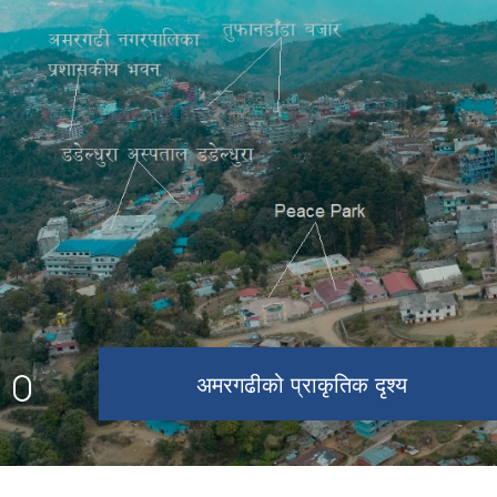
घटाल थान प्राकृतिक दृश्य
उग्रतारा मन्दिर
अमरगढी नगरपालिकाको प्रशासनिक भवन
अमरगढीको प्राकृतिक दृश्य