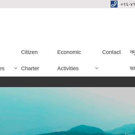
०९६-४
Citizen
Economic
Contact
नम
es
Charter
Activities
फा