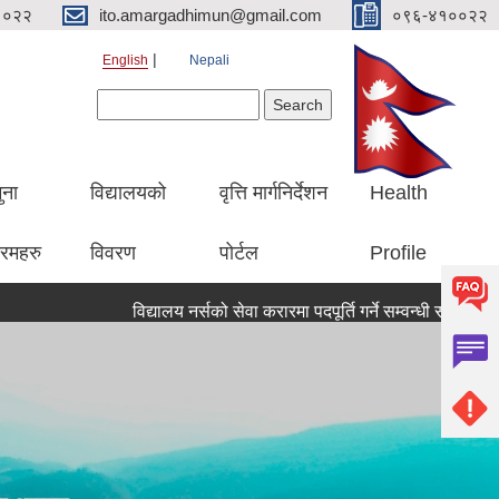
१०२२
ito.amargadhimun@gmail.com
०९६-४१००२२
English
Nepali
Search form
Search
ुना
विद्यालयको
वृत्ति मार्गनिर्देशन
Health
रमहरु
विवरण
पोर्टल
Profile
विद्यालय नर्सको सेवा करारमा पदपूर्ति गर्ने सम्वन्धी सूचना ।।
सूच