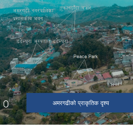
घटाल थान प्राकृतिक दृश्य
उग्रतारा मन्दिर
अमरगढी नगरपालिकाको प्रशासनिक भवन
अमरगढीको प्राकृतिक दृश्य