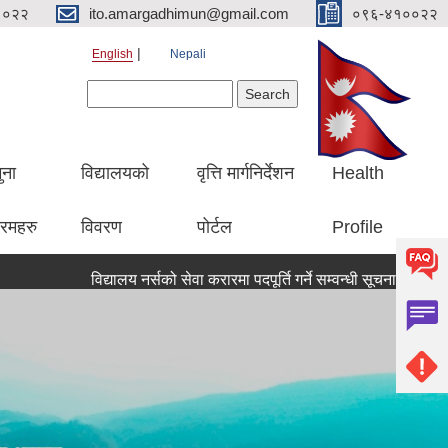
१०२२
ito.amargadhimun@gmail.com
०९६-४१००२२
English
Nepali
Search form
Search
ुना
विद्यालयको
वृत्ति मार्गनिर्देशन
Health
रमहरु
विवरण
पोर्टल
Profile
विद्यालय नर्सको सेवा करारमा पदपूर्ति गर्ने सम्वन्धी सूचना ।।
सूचना ।