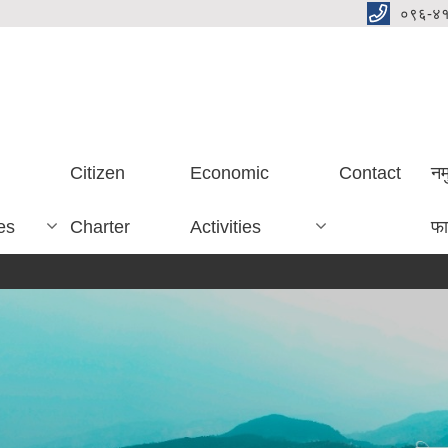
०९६-४
Citizen
Economic
Contact
नम
es
Charter
Activities
फा