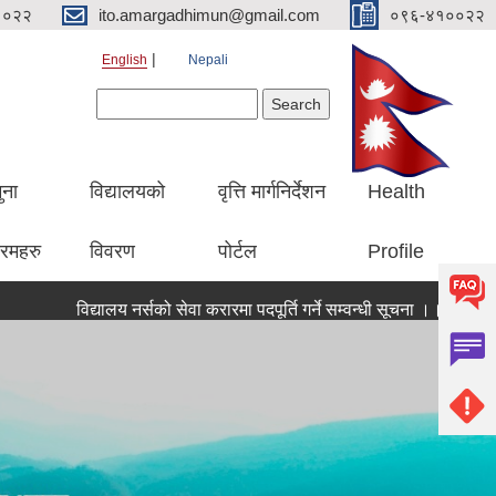
१०२२
ito.amargadhimun@gmail.com
०९६-४१००२२
English
Nepali
Search form
Search
ुना
विद्यालयको
वृत्ति मार्गनिर्देशन
Health
रमहरु
विवरण
पोर्टल
Profile
विद्यालय नर्सको सेवा करारमा पदपूर्ति गर्ने सम्वन्धी सूचना ।।
सूचना । सू