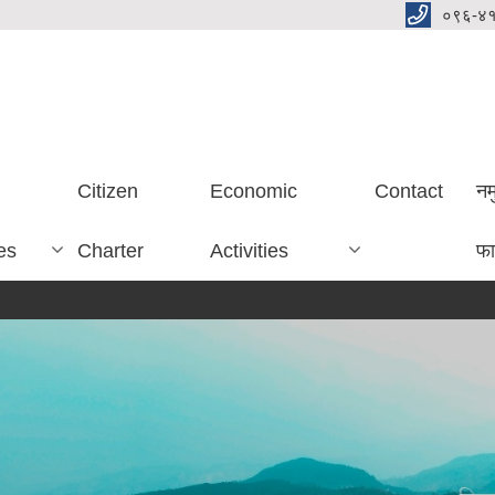
०९६-४
Citizen
Economic
Contact
नम
es
Charter
Activities
फा