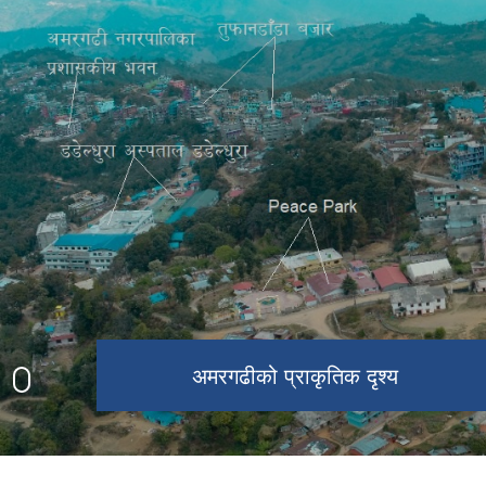
घटाल थान प्राकृतिक दृश्य
उग्रतारा मन्दिर
अमरगढी नगरपालिकाको प्रशासनिक भवन
अमरगढीको प्राकृतिक दृश्य