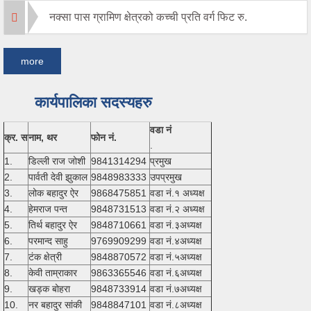
नक्सा पास ग्रामिण क्षेत्रको कच्ची प्रति वर्ग फिट रु.
more
कार्यपालिका सदस्यहरु
वडा नं
क्र. स
नाम, थर
फोन नं.
.
1.
डिल्ली राज जोशी
9841314294
प्रमुख
2.
पार्वती देवी झुकाल
9848983333
उपप्रमुख
3.
लोक बहादुर ऐर
9868475851
वडा नं.१ अध्यक्ष
4.
हेमराज पन्त
9848731513
वडा नं.२ अध्यक्ष
5.
तिर्थ बहादुर ऐर
9848710661
वडा नं.३अध्यक्ष
6.
परमान्द साहु
9769909299
वडा नं.४अध्यक्ष
7.
टंक क्षेत्री
9848870572
वडा नं.५अध्यक्ष
8.
केवी ताम्राकार
9863365546
वडा नं.६अध्यक्ष
9.
खड्क बोहरा
9848733914
वडा नं.७अध्यक्ष
10.
नर बहादुर सांकी
9848847101
वडा नं.८अध्यक्ष