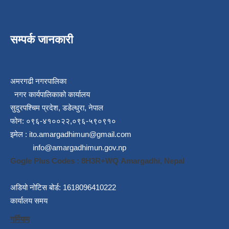
सम्पर्क जानकारी
अमरगढी नगरपालिका
नगर कार्यपालिकाको कार्यालय
सुदुरपश्चिम प्रदेश, डडेल्धुरा, नेपाल
फोन: ०९६-४१००२२,०९६-५९०९१०
इमेल :
ito.amargadhimun@gmail.com
info@amargadhimun.gov.np
Gogle Plus Codes : 8H3R+WQ Amargadhi, Nepal
अडियो नोटिस बोर्ड: 1618096410222
कार्यालय समय
गर्मियाम