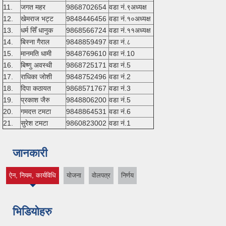
11.
जगत महर
9868702654
वडा नं.९अध्यक्ष
12.
खेमराज भट्ट
9848446456
वडा नं.१०अध्यक्ष
13.
धर्म सिँ धानुक
9868566724
वडा नं.११अध्यक्ष
14.
बिस्ना गैराल
9848859497
वडा नं.८
15.
मानमति धामी
9848769610
वडा नं.10
16.
बिष्णु अवस्थी
9868725171
वडा नं.5
17.
राधिका जोशी
9848752496
वडा नं.2
18.
दिपा कठायत
9868571767
वडा नं.3
19.
प्रकाश जैरु
9848806200
वडा नं.5
20.
गमदत्त टमटा
9848864531
वडा नं.6
21.
सुरेश टमटा
9860823002
वडा नं.1
जानकारी
ऐन, नियम, कार्यविधि
योजना
वोलपत्र
निर्णय
(active tab)
भिडियोहरु