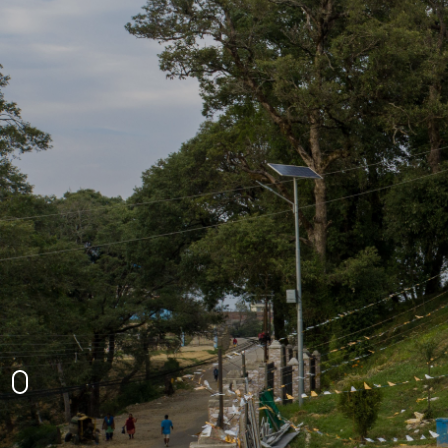
घटाल थान प्राकृतिक दृश्य
उग्रतारा मन्दिर
अमरगढी नगरपालिकाको प्रशासनिक भवन
अमरगढीको प्राकृतिक दृश्य