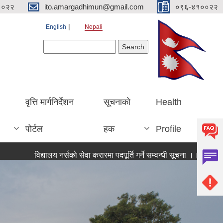
१०२२
ito.amargadhimun@gmail.com
०९६-४१००२२
English
Nepali
Search form
Search
वृत्ति मार्गनिर्देशन
सूचनाको
Health
पोर्टल
हक
Profile
विद्यालय नर्सको सेवा करारमा पदपूर्ति गर्ने सम्वन्धी सूचना ।।
सूचना । सू