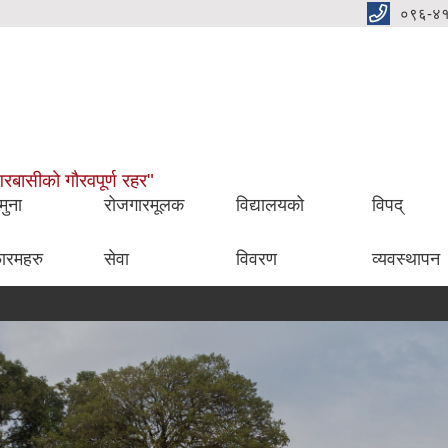
०९६-४
नगरबासीको गौरवपूर्ण रहर"
मुना
रोजगारमूलक
विद्यालयको
विपद्
ारमहरु
सेवा
विवरण
व्यवस्थापन