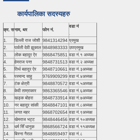
कार्यपालिका सदस्यहरु
वडा नं
क्र. स
नाम, थर
फोन नं.
.
1.
डिल्ली राज जोशी
9841314294
प्रमुख
2.
पार्वती देवी झुकाल
9848983333
उपप्रमुख
3.
लोक बहादुर ऐर
9868475851
वडा नं.१ अध्यक्ष
4.
हेमराज पन्त
9848731513
वडा नं.२ अध्यक्ष
5.
तिर्थ बहादुर ऐर
9848710661
वडा नं.३अध्यक्ष
6.
परमान्द साहु
9769909299
वडा नं.४अध्यक्ष
7.
टंक क्षेत्री
9848870572
वडा नं.५अध्यक्ष
8.
केवी ताम्राकार
9863365546
वडा नं.६अध्यक्ष
9.
खड्क बोहरा
9848733914
वडा नं.७अध्यक्ष
10.
नर बहादुर सांकी
9848847101
वडा नं.८अध्यक्ष
11.
जगत महर
9868702654
वडा नं.९अध्यक्ष
12.
खेमराज भट्ट
9848446456
वडा नं.१०अध्यक्ष
13.
धर्म सिँ धानुक
9868566724
वडा नं.११अध्यक्ष
14.
बिस्ना गैराल
9848859497
वडा नं.८