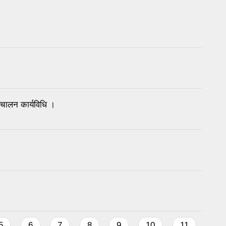
चालन कार्यविधि ।
5
6
7
8
9
10
11