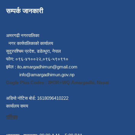
सम्पर्क जानकारी
अमरगढी नगरपालिका
नगर कार्यपालिकाको कार्यालय
सुदुरपश्चिम प्रदेश, डडेल्धुरा, नेपाल
फोन: ०९६-४१००२२,०९६-५९०९१०
इमेल :
ito.amargadhimun@gmail.com
info@amargadhimun.gov.np
Gogle Plus Codes : 8H3R+WQ Amargadhi, Nepal
अडियो नोटिस बोर्ड: 1618096410222
कार्यालय समय
गर्मियाम