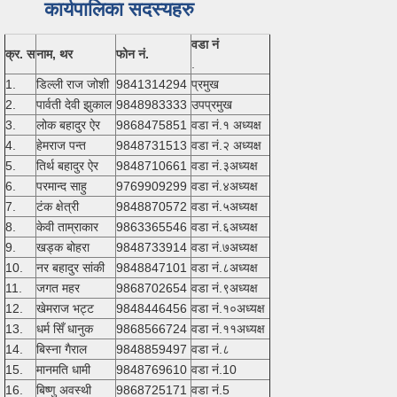
कार्यपालिका सदस्यहरु
वडा नं
क्र. स
नाम, थर
फोन नं.
.
1.
डिल्ली राज जोशी
9841314294
प्रमुख
2.
पार्वती देवी झुकाल
9848983333
उपप्रमुख
3.
लोक बहादुर ऐर
9868475851
वडा नं.१ अध्यक्ष
4.
हेमराज पन्त
9848731513
वडा नं.२ अध्यक्ष
5.
तिर्थ बहादुर ऐर
9848710661
वडा नं.३अध्यक्ष
6.
परमान्द साहु
9769909299
वडा नं.४अध्यक्ष
7.
टंक क्षेत्री
9848870572
वडा नं.५अध्यक्ष
8.
केवी ताम्राकार
9863365546
वडा नं.६अध्यक्ष
9.
खड्क बोहरा
9848733914
वडा नं.७अध्यक्ष
10.
नर बहादुर सांकी
9848847101
वडा नं.८अध्यक्ष
11.
जगत महर
9868702654
वडा नं.९अध्यक्ष
12.
खेमराज भट्ट
9848446456
वडा नं.१०अध्यक्ष
13.
धर्म सिँ धानुक
9868566724
वडा नं.११अध्यक्ष
14.
बिस्ना गैराल
9848859497
वडा नं.८
15.
मानमति धामी
9848769610
वडा नं.10
16.
बिष्णु अवस्थी
9868725171
वडा नं.5