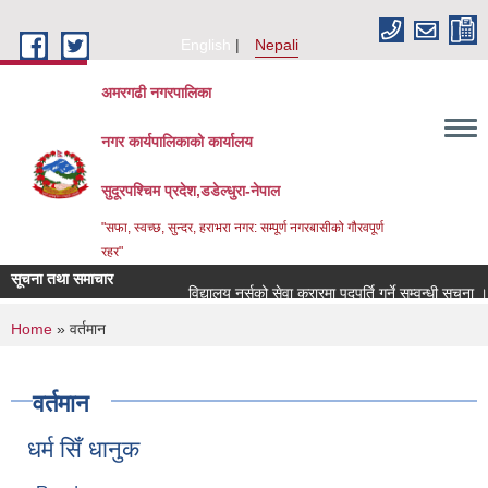
Skip to main content
English
Nepali
अमरगढी नगरपालिका
नगर कार्यपालिकाको कार्यालय
सुदूरपश्चिम प्रदेश,डडेल्धुरा-नेपाल
"सफा, स्वच्छ, सुन्दर, हराभरा नगर: सम्पूर्ण नगरबासीको गौरवपूर्ण
रहर"
सूचना तथा समाचार
विद्यालय नर्सको सेवा करारमा पदपूर्ति गर्ने सम्वन्धी सूचना ।।
You are here
Home
» वर्तमान
वर्तमान
धर्म सिँ धानुक