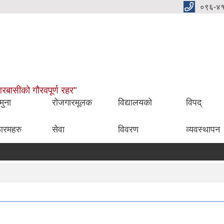
०९६-४
नगरबासीको गौरवपूर्ण रहर"
मुना
रोजगारमूलक
विद्यालयको
विपद्
ारमहरु
सेवा
विवरण
व्यवस्थापन