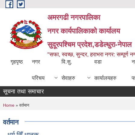
Skip to main content
अमरगढी नगरपालिका
नगर कार्यपालिकाको कार्यालय
सुदूरपश्चिम प्रदेश,डडेल्धुरा-नेपाल
"सफा, स्वच्छ, सुन्दर, हराभरा नगर: सम्पूर्ण 
गृहपृष्ठ
नगर
वि.सु.
वडा
न
परिचय
सेवाहरु
कार्यालयहरु
फ
सूचना तथा समाचार
You are here
Home
» वर्तमान
वर्तमान
धर्म सिँ धानुक