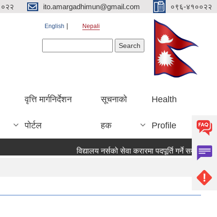
१०२२
ito.amargadhimun@gmail.com
०९६-४१००२२
English
Nepali
Search form
Search
वृत्ति मार्गनिर्देशन
सूचनाको
Health
पोर्टल
हक
Profile
विद्यालय नर्सको सेवा करारमा पदपूर्ति गर्ने सम्वन्धी सूच