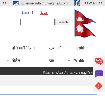
१०२२
ito.amargadhimun@gmail.com
०९६-४१००२२
English
Nepali
Search form
Search
वृत्ति मार्गनिर्देशन
सूचनाको
Health
पोर्टल
हक
Profile
विद्यालय नर्सको सेवा करारमा पदपूर्ति गर्ने सम्वन्