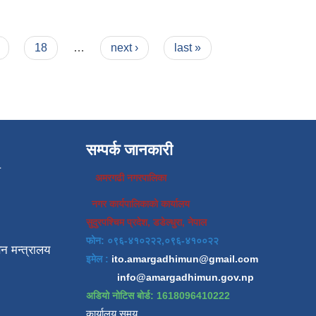
18
…
next ›
last »
सम्पर्क जानकारी
प
अमरगढी नगरपालिका
नगर कार्यपालिकाको कार्यालय
सुदुरपश्चिम प्रदेश, डडेल्धुरा, नेपाल
फोन: ०९६-४१०२२२,०९६-४१००२२
न मन्त्रालय
इमेल :
ito.amargadhimun@gmail.com
info@amargadhimun.gov.np
अडियो नोटिस बोर्ड: 1618096410222
कार्यालय समय