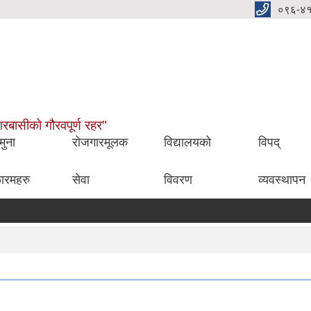
०९६-४
नगरबासीको गौरवपूर्ण रहर"
मुना
रोजगारमूलक
विद्यालयको
विपद्
ारमहरु
सेवा
विवरण
व्यवस्थापन