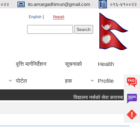
१०२२
ito.amargadhimun@gmail.com
०९६-४१००२२
English
Nepali
Search form
Search
वृत्ति मार्गनिर्देशन
सूचनाको
Health
पोर्टल
हक
Profile
विद्यालय नर्सको सेवा करारमा पदपूर्ति गर्न