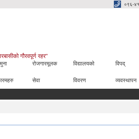
०९६-४
नगरबासीको गौरवपूर्ण रहर"
मुना
रोजगारमूलक
विद्यालयको
विपद्
ारमहरु
सेवा
विवरण
व्यवस्थापन