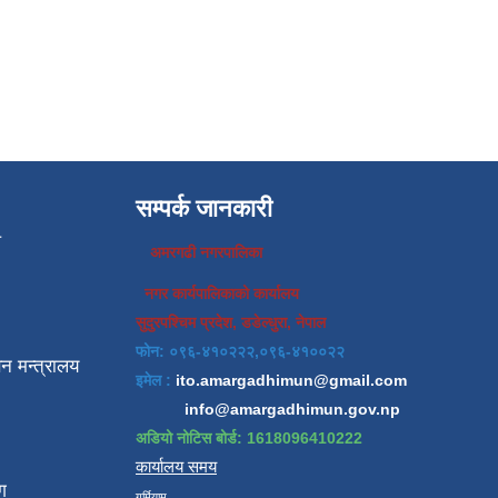
सम्पर्क जानकारी
प
अमरगढी नगरपालिका
नगर कार्यपालिकाको कार्यालय
सुदुरपश्चिम प्रदेश, डडेल्धुरा, नेपाल
फोन: ०९६-४१०२२२,०९६-४१००२२
न मन्त्रालय
इमेल :
ito.amargadhimun@gmail.com
info@amargadhimun.gov.np
अडियो नोटिस बोर्ड: 1618096410222
कार्यालय समय
ग
गर्मियाम