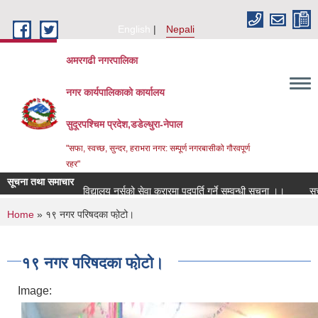
Skip to main content
English
Nepali
अमरगढी नगरपालिका
नगर कार्यपालिकाको कार्यालय
सुदूरपश्चिम प्रदेश,डडेल्धुरा-नेपाल
"सफा, स्वच्छ, सुन्दर, हराभरा नगर: सम्पूर्ण नगरबासीको गौरवपूर्ण
रहर"
सूचना तथा समाचार
विद्यालय नर्सको सेवा करारमा पदपूर्ति गर्ने सम्वन्धी सूचना ।।
सूचन
You are here
Home
» १९ नगर परिषदका फो़टो।
१९ नगर परिषदका फो़टो।
Image: