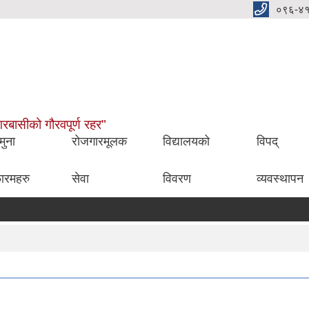
०९६-४
नगरबासीको गौरवपूर्ण रहर"
मुना
रोजगारमूलक
विद्यालयको
विपद्
ारमहरु
सेवा
विवरण
व्यवस्थापन