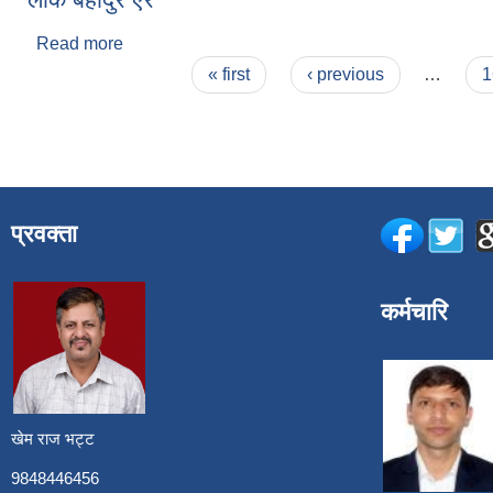
Read more
about लोक बहादुर ऐर
Pages
« first
‹ previous
…
1
प्रवक्ता
कर्मचारि
खेम राज भट्ट
9848446456