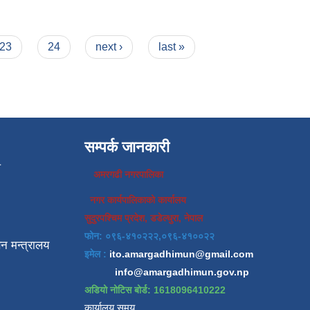
23
24
next ›
last »
सम्पर्क जानकारी
प
अमरगढी नगरपालिका
नगर कार्यपालिकाको कार्यालय
सुदुरपश्चिम प्रदेश, डडेल्धुरा, नेपाल
फोन: ०९६-४१०२२२,०९६-४१००२२
न मन्त्रालय
इमेल :
ito.amargadhimun@gmail.com
info@amargadhimun.gov.np
अडियो नोटिस बोर्ड: 1618096410222
कार्यालय समय