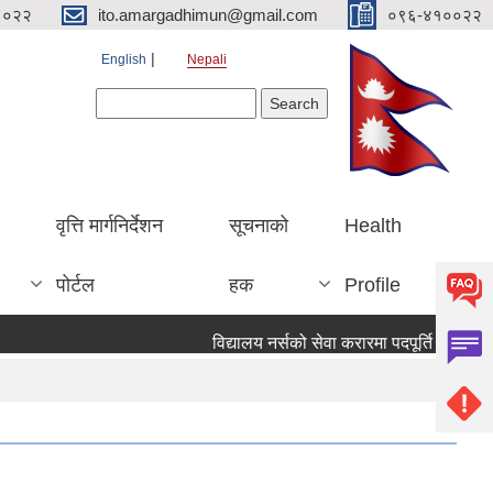
१०२२
ito.amargadhimun@gmail.com
०९६-४१००२२
English
Nepali
Search form
Search
वृत्ति मार्गनिर्देशन
सूचनाको
Health
पोर्टल
हक
Profile
विद्यालय नर्सको सेवा करारमा पदपूर्ति गर्ने सम्वन