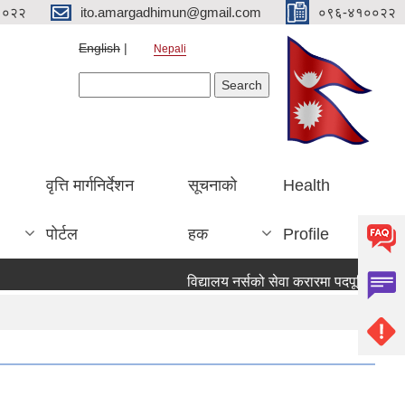
१०२२
ito.amargadhimun@gmail.com
०९६-४१००२२
English
Nepali
Search form
Search
वृत्ति मार्गनिर्देशन
सूचनाको
Health
पोर्टल
हक
Profile
विद्यालय नर्सको सेवा करारमा पदपूर्ति गर्ने सम्