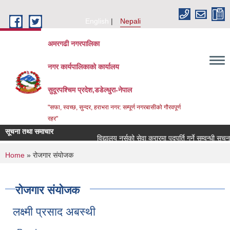
Skip to main content
English
Nepali
अमरगढी नगरपालिका
नगर कार्यपालिकाको कार्यालय
सुदूरपश्चिम प्रदेश,डडेल्धुरा-नेपाल
"सफा, स्वच्छ, सुन्दर, हराभरा नगर: सम्पूर्ण नगरबासीको गौरवपूर्ण
रहर"
सूचना तथा समाचार
विद्यालय नर्सको सेवा करारमा पदपूर्ति गर्ने सम्वन्धी सूचना
You are here
Home
» रोजगार संयोजक
रोजगार संयोजक
लक्ष्मी प्रसाद अबस्थी