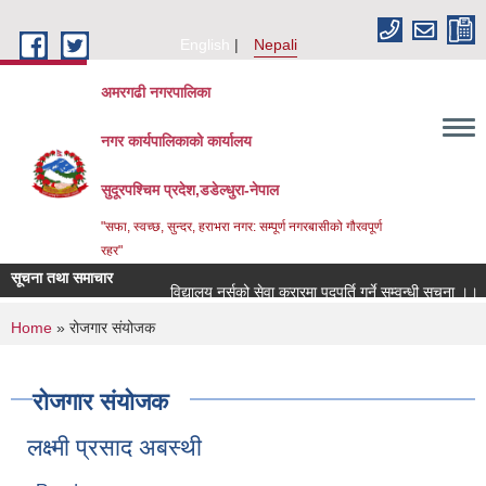
Skip to main content
English
Nepali
अमरगढी नगरपालिका
नगर कार्यपालिकाको कार्यालय
सुदूरपश्चिम प्रदेश,डडेल्धुरा-नेपाल
"सफा, स्वच्छ, सुन्दर, हराभरा नगर: सम्पूर्ण नगरबासीको गौरवपूर्ण
रहर"
सूचना तथा समाचार
विद्यालय नर्सको सेवा करारमा पदपूर्ति गर्ने सम्वन्धी सूचना ।।
You are here
Home
» रोजगार संयोजक
रोजगार संयोजक
लक्ष्मी प्रसाद अबस्थी