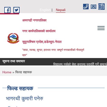
Skip to main content
English
Nepali
अमरगढी नगरपालिका
नगर कार्यपालिकाको कार्यालय
सुदूरपश्चिम प्रदेश,डडेल्धुरा-नेपाल
"सफा, स्वच्छ, सुन्दर, हराभरा नगर: सम्पूर्ण नगरबासीको गौरवपूर्ण
रहर"
सूचना तथा समाचार
विद्यालय नर्सको सेवा करारमा पदपूर्ति गर्ने सम्वन्
You are here
Home
» फिल्ड सहायक
फिल्ड सहायक
भागरथी कुमारी पनेरु