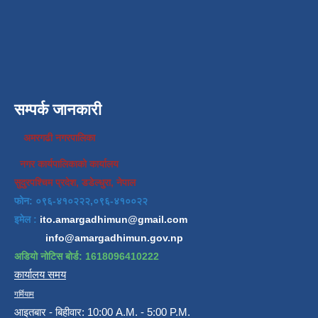
सम्पर्क जानकारी
अमरगढी नगरपालिका
नगर कार्यपालिकाको कार्यालय
सुदुरपश्चिम प्रदेश, डडेल्धुरा, नेपाल
फोन: ०९६-४१०२२२,०९६-४१००२२
इमेल :
ito.amargadhimun@gmail.com
info@amargadhimun.gov.np
अडियो नोटिस बोर्ड: 1618096410222
कार्यालय समय
गर्मियाम
आइतबार - बिहीवार: 10:00 A.M. - 5:00 P.M.