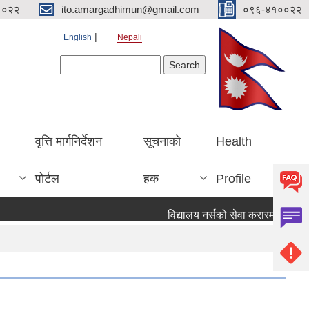
१०२२
ito.amargadhimun@gmail.com
०९६-४१००२२
English
Nepali
Search form
Search
वृत्ति मार्गनिर्देशन
सूचनाको
Health
पोर्टल
हक
Profile
विद्यालय नर्सको सेवा करारमा पदपूर्ति गर