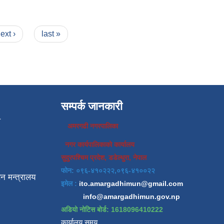
ext ›
last »
सम्पर्क जानकारी
प
अमरगढी नगरपालिका
नगर कार्यपालिकाको कार्यालय
सुदुरपश्चिम प्रदेश, डडेल्धुरा, नेपाल
फोन: ०९६-४१०२२२,०९६-४१००२२
न मन्त्रालय
इमेल :
ito.amargadhimun@gmail.com
info@amargadhimun.gov.np
अडियो नोटिस बोर्ड: 1618096410222
कार्यालय समय