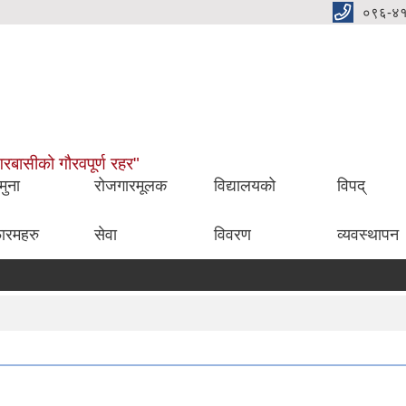
०९६-४
नगरबासीको गौरवपूर्ण रहर"
मुना
रोजगारमूलक
विद्यालयको
विपद्
ारमहरु
सेवा
विवरण
व्यवस्थापन