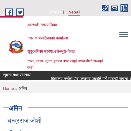
Skip to main content
English
Nepali
अमरगढी नगरपालिका
नगर कार्यपालिकाको कार्यालय
सुदूरपश्चिम प्रदेश,डडेल्धुरा-नेपाल
"सफा, स्वच्छ, सुन्दर, हराभरा नगर: सम्पूर्ण नगरबासीको गौरवपूर्ण
रहर"
सूचना तथा समाचार
विद्यालय नर्सको सेवा करारमा पदपूर्ति गर्ने सम्वन्धी सूचना ।
You are here
Home
» अमिन
अमिन
चन्द्रराज जोशी