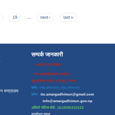
19
…
next ›
last »
सम्पर्क जानकारी
प
अमरगढी नगरपालिका
नगर कार्यपालिकाको कार्यालय
सुदुरपश्चिम प्रदेश, डडेल्धुरा, नेपाल
फोन: ०९६-४१०२२२,०९६-४१००२२
न मन्त्रालय
इमेल :
ito.amargadhimun@gmail.com
info@amargadhimun.gov.np
अडियो नोटिस बोर्ड: 1618096410222
कार्यालय समय