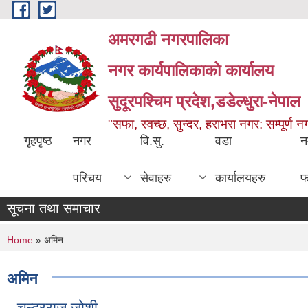
Skip to main content
अमरगढी नगरपालिका
नगर कार्यपालिकाको कार्यालय
सुदूरपश्चिम प्रदेश,डडेल्धुरा-नेपाल
"सफा, स्वच्छ, सुन्दर, हराभरा नगर: सम्पूर्ण 
गृहपृष्ठ
नगर
वि.सु.
वडा
न
परिचय
सेवाहरु
कार्यालयहरु
फ
सूचना तथा समाचार
You are here
Home
» अमिन
अमिन
चन्द्रराज जोशी