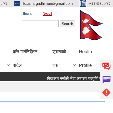
१०२२
ito.amargadhimun@gmail.com
०९६-४१००२२
English
Nepali
Search form
Search
वृत्ति मार्गनिर्देशन
सूचनाको
Health
पोर्टल
हक
Profile
विद्यालय नर्सको सेवा करारमा पदपूर्ति गर्ने सम्वन्