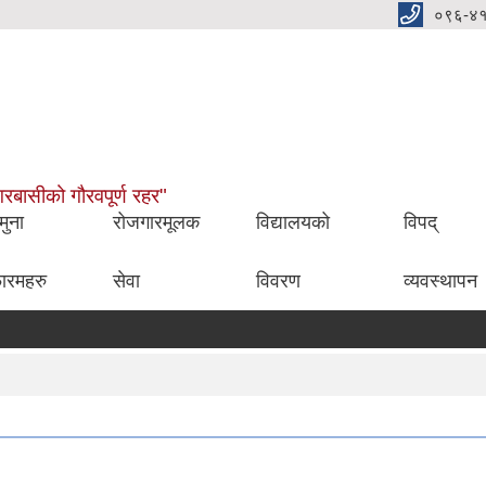
०९६-४
नगरबासीको गौरवपूर्ण रहर"
मुना
रोजगारमूलक
विद्यालयको
विपद्
ारमहरु
सेवा
विवरण
व्यवस्थापन