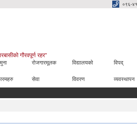
०९६-४
नगरबासीको गौरवपूर्ण रहर"
मुना
रोजगारमूलक
विद्यालयको
विपद्
ारमहरु
सेवा
विवरण
व्यवस्थापन