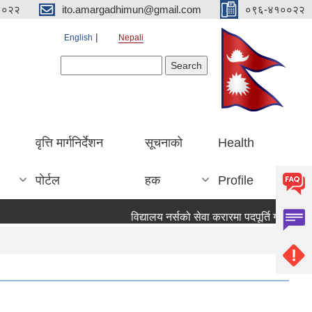
१०२२
ito.amargadhimun@gmail.com
०९६-४१००२२
English
Nepali
Search form
Search
वृत्ति मार्गनिर्देशन
सूचनाको
Health
पोर्टल
हक
Profile
विद्यालय नर्सको सेवा करारमा पदपूर्ति गर्ने सम्वन्