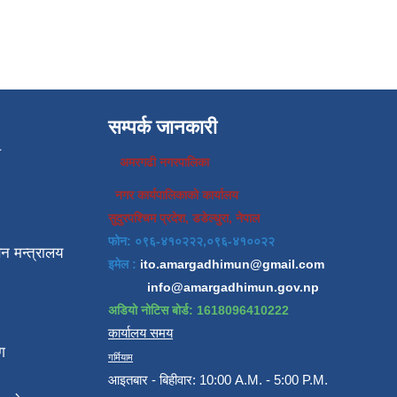
सम्पर्क जानकारी
प
अमरगढी नगरपालिका
नगर कार्यपालिकाको कार्यालय
सुदुरपश्चिम प्रदेश, डडेल्धुरा, नेपाल
फोन: ०९६-४१०२२२,०९६-४१००२२
न मन्त्रालय
इमेल :
ito.amargadhimun@gmail.com
info@amargadhimun.gov.np
अडियो नोटिस बोर्ड: 1618096410222
कार्यालय समय
ग
गर्मियाम
आइतबार - बिहीवार: 10:00 A.M. - 5:00 P.M.