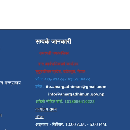
सम्पर्क जानकारी
प
अमरगढी नगरपालिका
नगर कार्यपालिकाको कार्यालय
सुदुरपश्चिम प्रदेश, डडेल्धुरा, नेपाल
फोन: ०९६-४१०२२२,०९६-४१००२२
न मन्त्रालय
इमेल :
ito.amargadhimun@gmail.com
info@amargadhimun.gov.np
अडियो नोटिस बोर्ड: 1618096410222
कार्यालय समय
ग
गर्मियाम
आइतबार - बिहीवार: 10:00 A.M. - 5:00 P.M.