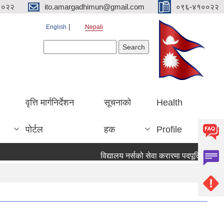
१०२२
ito.amargadhimun@gmail.com
०९६-४१००२२
English
Nepali
Search form
Search
वृत्ति मार्गनिर्देशन
सूचनाको
Health
पोर्टल
हक
Profile
विद्यालय नर्सको सेवा करारमा पदपूर्ति गर्ने सम्वन