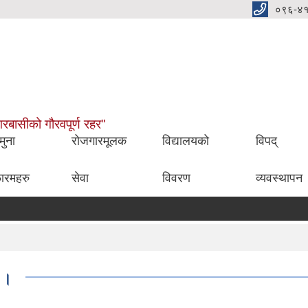
०९६-४
नगरबासीको गौरवपूर्ण रहर"
मुना
रोजगारमूलक
विद्यालयको
विपद्
ारमहरु
सेवा
विवरण
व्यवस्थापन
।।।