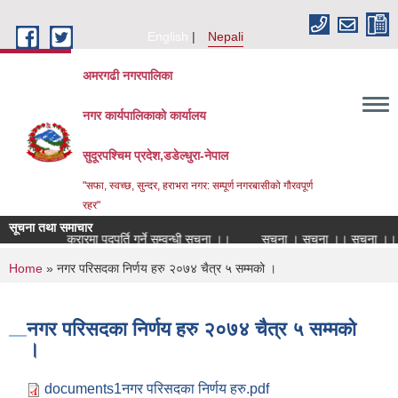
Skip to main content
English
Nepali
अमरगढी नगरपालिका
नगर कार्यपालिकाको कार्यालय
सुदूरपश्चिम प्रदेश,डडेल्धुरा-नेपाल
"सफा, स्वच्छ, सुन्दर, हराभरा नगर: सम्पूर्ण नगरबासीको गौरवपूर्ण
रहर"
सूचना तथा समाचार
य नर्सको सेवा करारमा पदपूर्ति गर्ने सम्वन्धी सूचना ।।
सूचना । सूचना ।। सूचना ।।।
You are here
Home
» नगर परिसदका निर्णय हरु २०७४ चैत्र ५ सम्मको ।
नगर परिसदका निर्णय हरु २०७४ चैत्र ५ सम्मको
।
documents1नगर परिसदका निर्णय हरु.pdf