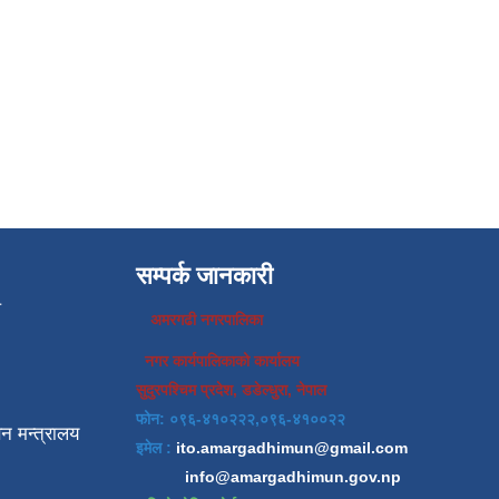
सम्पर्क जानकारी
प
अमरगढी नगरपालिका
नगर कार्यपालिकाको कार्यालय
सुदुरपश्चिम प्रदेश, डडेल्धुरा, नेपाल
फोन: ०९६-४१०२२२,०९६-४१००२२
न मन्त्रालय
इमेल :
ito.amargadhimun@gmail.com
info@amargadhimun.gov.np