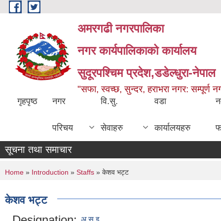
Skip to main content
अमरगढी नगरपालिका
नगर कार्यपालिकाको कार्यालय
सुदूरपश्चिम प्रदेश,डडेल्धुरा-नेपाल
"सफा, स्वच्छ, सुन्दर, हराभरा नगर: सम्पूर्ण 
गृहपृष्ठ
नगर
वि.सु.
वडा
न
परिचय
सेवाहरु
कार्यालयहरु
फ
सूचना तथा समाचार
You are here
Home
»
Introduction
»
Staffs
» केशव भट्ट
केशव भट्ट
Designation:
अ.स.इ