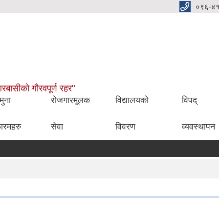
०९६-४
नगरबासीको गौरवपूर्ण रहर"
मुना
रोजगारमूलक
विद्यालयको
विपद्
ारमहरु
सेवा
विवरण
व्यवस्थापन