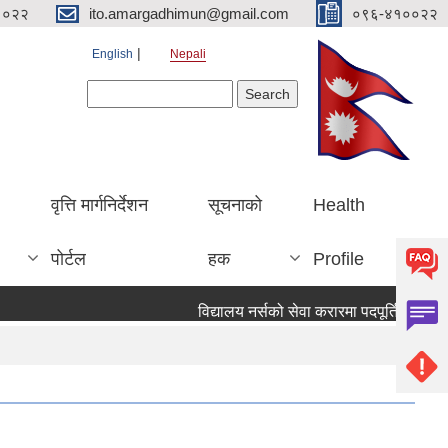
१०२२
ito.amargadhimun@gmail.com
०९६-४१००२२
English
Nepali
Search form
Search
वृत्ति मार्गनिर्देशन
सूचनाको
Health
पोर्टल
हक
Profile
विद्यालय नर्सको सेवा करारमा पदपूर्ति गर्ने सम्व