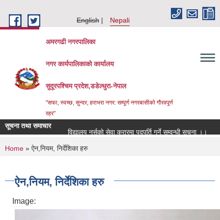
Skip to main content
English
Nepali
अमरगढी नगरपालिका
नगर कार्यपालिकाको कार्यालय
सुदूरपश्चिम प्रदेश,डडेल्धुरा-नेपाल
"सफा, स्वच्छ, सुन्दर, हराभरा नगर: सम्पूर्ण नगरबासीको गौरवपूर्ण
रहर"
सूचना तथा समाचार
विद्यालय नर्सको सेवा करारमा पदपूर्ति गर्ने सम्वन्धी सूचना ।।
स
You are here
Home
» ऐन,नियम, निर्देशिका हरु
ऐन,नियम, निर्देशिका हरु
Image: