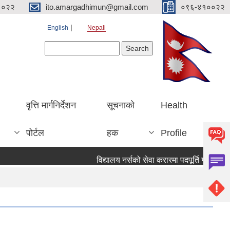
१०२२
ito.amargadhimun@gmail.com
०९६-४१००२२
English
Nepali
Search form
Search
वृत्ति मार्गनिर्देशन
सूचनाको
Health
पोर्टल
हक
Profile
विद्यालय नर्सको सेवा करारमा पदपूर्ति गर्ने सम्वन्