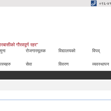
०९६-४
नगरबासीको गौरवपूर्ण रहर"
मुना
रोजगारमूलक
विद्यालयको
विपद्
ारमहरु
सेवा
विवरण
व्यवस्थापन