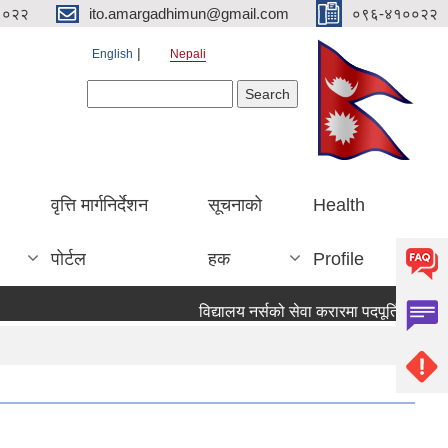
१०२२
ito.amargadhimun@gmail.com
०९६-४१००२२
English
Nepali
Search form
Search
वृत्ति मार्गनिर्देशन
सूचनाको
Health
पोर्टल
हक
Profile
विद्यालय नर्सको सेवा करारमा पदपूर्ति गर्ने सम्व