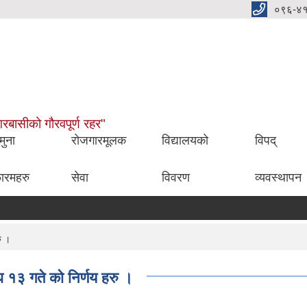
०९६-४
नगरबासीको गौरवपूर्ण रहर"
मुना
रोजगारमूलक
विद्यालयको
विपद्
ारमहरु
सेवा
विवरण
व्यवस्थापन
ु ।
१३ गते को निर्णय हरु ।