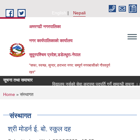
Skip to main content
English
Nepali
अमरगढी नगरपालिका
नगर कार्यपालिकाको कार्यालय
सुदूरपश्चिम प्रदेश,डडेल्धुरा-नेपाल
"सफा, स्वच्छ, सुन्दर, हराभरा नगर: सम्पूर्ण नगरबासीको गौरवपूर्ण
रहर"
सूचना तथा समाचार
विद्यालय नर्सको सेवा करारमा पदपूर्ति गर्ने सम्वन्धी सूचना ।।
You are here
Home
» संस्थागत
संस्थागत
श्री मोडर्न ई. बो. स्कुल दह