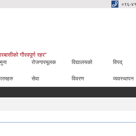
०९६-४
नगरबासीको गौरवपूर्ण रहर"
मुना
रोजगारमूलक
विद्यालयको
विपद्
ारमहरु
सेवा
विवरण
व्यवस्थापन