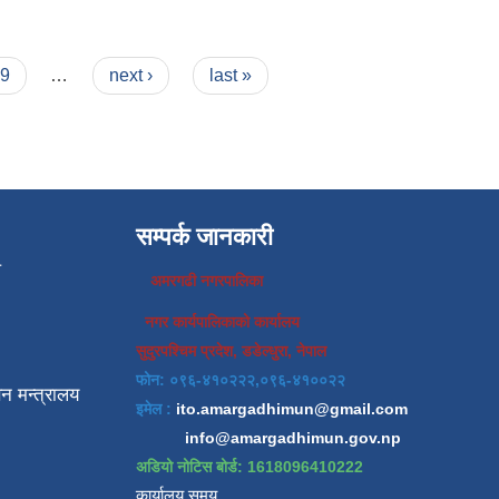
9
…
next ›
last »
सम्पर्क जानकारी
प
अमरगढी नगरपालिका
नगर कार्यपालिकाको कार्यालय
सुदुरपश्चिम प्रदेश, डडेल्धुरा, नेपाल
फोन: ०९६-४१०२२२,०९६-४१००२२
न मन्त्रालय
इमेल :
ito.amargadhimun@gmail.com
info@amargadhimun.gov.np
अडियो नोटिस बोर्ड: 1618096410222
कार्यालय समय