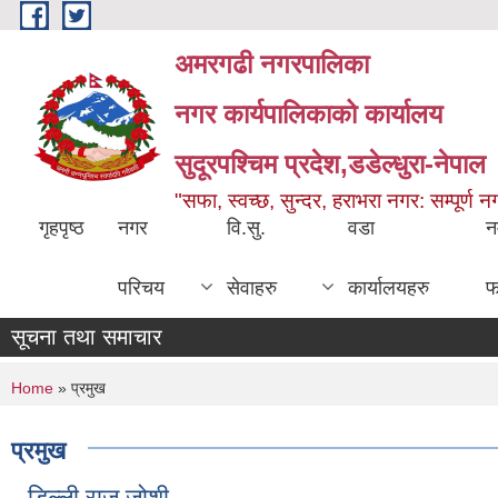
Skip to main content
अमरगढी नगरपालिका
नगर कार्यपालिकाको कार्यालय
सुदूरपश्चिम प्रदेश,डडेल्धुरा-नेपाल
"सफा, स्वच्छ, सुन्दर, हराभरा नगर: सम्पूर्ण 
गृहपृष्ठ
नगर
वि.सु.
वडा
न
परिचय
सेवाहरु
कार्यालयहरु
फ
सूचना तथा समाचार
You are here
Home
» प्रमुख
प्रमुख
डिल्ली राज जोशी