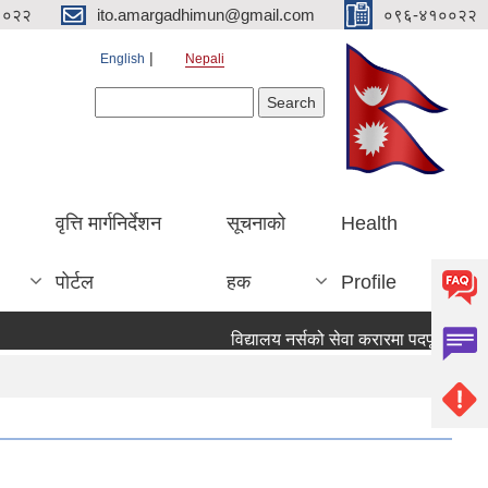
१०२२
ito.amargadhimun@gmail.com
०९६-४१००२२
English
Nepali
Search form
Search
वृत्ति मार्गनिर्देशन
सूचनाको
Health
पोर्टल
हक
Profile
विद्यालय नर्सको सेवा करारमा पदपूर्ति गर्ने सम