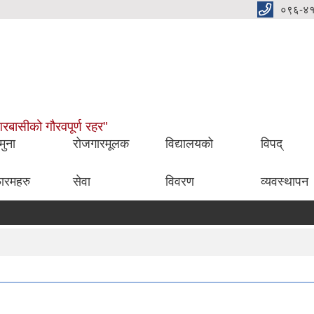
०९६-४
नगरबासीको गौरवपूर्ण रहर"
मुना
रोजगारमूलक
विद्यालयको
विपद्
ारमहरु
सेवा
विवरण
व्यवस्थापन