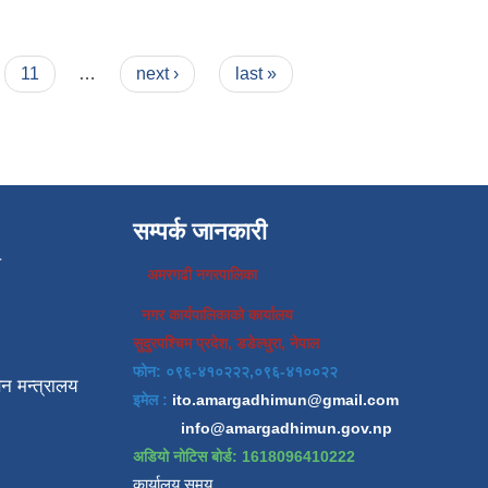
11
…
next ›
last »
सम्पर्क जानकारी
प
अमरगढी नगरपालिका
नगर कार्यपालिकाको कार्यालय
सुदुरपश्चिम प्रदेश, डडेल्धुरा, नेपाल
फोन: ०९६-४१०२२२,०९६-४१००२२
न मन्त्रालय
इमेल :
ito.amargadhimun@gmail.com
info@amargadhimun.gov.np
अडियो नोटिस बोर्ड: 1618096410222
कार्यालय समय