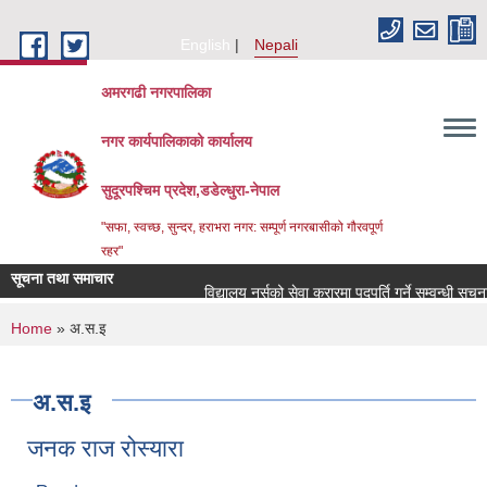
Skip to main content
English
Nepali
अमरगढी नगरपालिका
नगर कार्यपालिकाको कार्यालय
सुदूरपश्चिम प्रदेश,डडेल्धुरा-नेपाल
"सफा, स्वच्छ, सुन्दर, हराभरा नगर: सम्पूर्ण नगरबासीको गौरवपूर्ण
रहर"
सूचना तथा समाचार
विद्यालय नर्सको सेवा करारमा पदपूर्ति गर्ने सम्वन्धी सूचना
You are here
Home
» अ.स.इ
अ.स.इ
जनक राज रोस्यारा