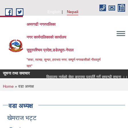
Skip to main content
English
Nepali
अमरगढी नगरपालिका
नगर कार्यपालिकाको कार्यालय
सुदूरपश्चिम प्रदेश,डडेल्धुरा-नेपाल
"सफा, स्वच्छ, सुन्दर, हराभरा नगर: सम्पूर्ण नगरबासीको गौरवपूर्ण
रहर"
सूचना तथा समाचार
विद्यालय नर्सको सेवा करारमा पदपूर्ति गर्ने सम्वन्धी सूचना ।।
You are here
Home
» वडा अध्यक्ष
वडा अध्यक्ष
खेमराज भट्ट