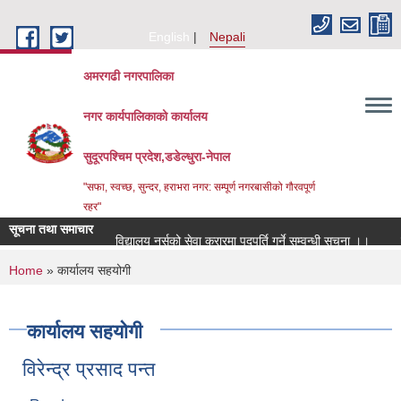
Skip to main content
English
Nepali
अमरगढी नगरपालिका
नगर कार्यपालिकाको कार्यालय
सुदूरपश्चिम प्रदेश,डडेल्धुरा-नेपाल
"सफा, स्वच्छ, सुन्दर, हराभरा नगर: सम्पूर्ण नगरबासीको गौरवपूर्ण
रहर"
सूचना तथा समाचार
विद्यालय नर्सको सेवा करारमा पदपूर्ति गर्ने सम्वन्धी सूचना ।।
स
You are here
Home
» कार्यालय सहयोगी
कार्यालय सहयोगी
विरेन्द्र प्रसाद पन्त