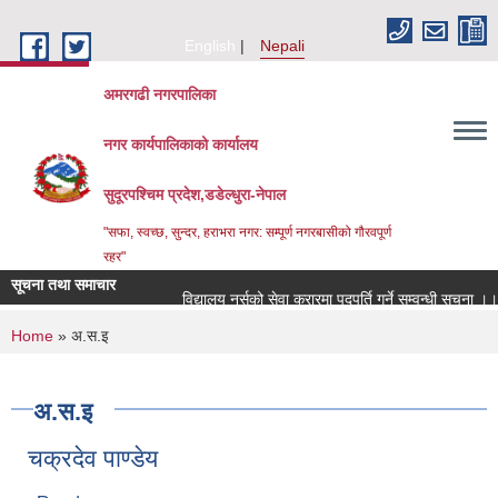
Skip to main content
English
Nepali
अमरगढी नगरपालिका
नगर कार्यपालिकाको कार्यालय
सुदूरपश्चिम प्रदेश,डडेल्धुरा-नेपाल
"सफा, स्वच्छ, सुन्दर, हराभरा नगर: सम्पूर्ण नगरबासीको गौरवपूर्ण
रहर"
सूचना तथा समाचार
विद्यालय नर्सको सेवा करारमा पदपूर्ति गर्ने सम्वन्धी सूचना ।।
You are here
Home
» अ.स.इ
अ.स.इ
चक्रदेव पाण्डेय