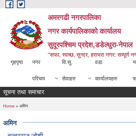
Skip to main content
अमरगढी नगरपालिका
नगर कार्यपालिकाको कार्यालय
सुदूरपश्चिम प्रदेश,डडेल्धुरा-नेपाल
"सफा, स्वच्छ, सुन्दर, हराभरा नगर: सम्पूर्ण 
गृहपृष्ठ
नगर
वि.सु.
वडा
न
परिचय
सेवाहरु
कार्यालयहरु
फ
सूचना तथा समाचार
You are here
Home
» अमिन
अमिन
चन्द्रराज जोशी