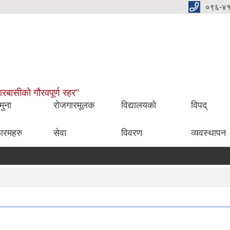
०९६-४
नगरबासीको गौरवपूर्ण रहर"
मुना
रोजगारमूलक
विद्यालयको
विपद्
ारमहरु
सेवा
विवरण
व्यवस्थापन