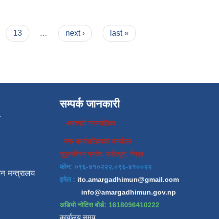
13
…
next ›
last »
सम्पर्क जानकारी
प
अमरगढी नगरपालिका
नगर कार्यपालिकाको कार्यालय
सुदुरपश्चिम प्रदेश, डडेल्धुरा, नेपाल
फोन: ०९६-४१०२२२,०९६-४१००२२
न मन्त्रालय
इमेल :
ito.amargadhimun@gmail.com
info@amargadhimun.gov.np
अडियो नोटिस बोर्ड: 1618096410222
कार्यालय समय