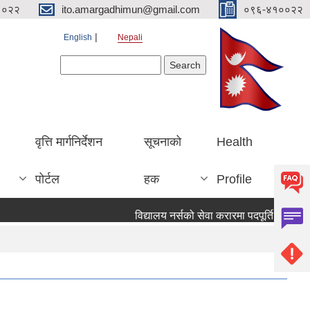
१०२२
ito.amargadhimun@gmail.com
०९६-४१००२२
English
Nepali
Search form
Search
वृत्ति मार्गनिर्देशन
सूचनाको
Health
पोर्टल
हक
Profile
विद्यालय नर्सको सेवा करारमा पदपूर्ति गर्ने सम्वन